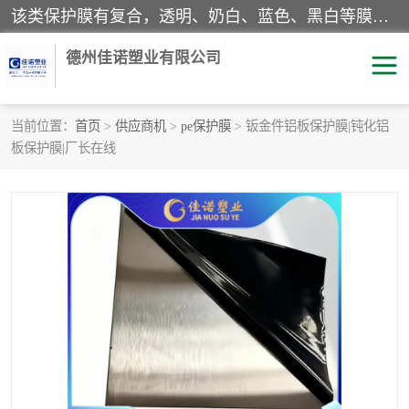
该类保护膜有复合，透明、奶白、蓝色、黑白等膜型。特高粘，高粘，中高粘，中粘，中低粘，低粘等。对于不同的粘力要求有相应的产品相适配。无胶渍残留污染。在较宽的收卷幅度下平整无皱纹，收卷长度大，利于机械化及自动化施工粘贴。为您的产品提供的表面保护解决方案。 产品广泛适用于：铝材、不锈钢、金属、塑料、电子、家电、家具、玻璃、化工材料、装饰材料等。
德州佳诺塑业有限公司
当前位置：
首页
>
供应商机
>
pe保护膜
> 钣金件铝板保护膜|钝化铝
板保护膜|厂长在线
pe保护膜
包装膜
地毯保护膜
家具保护膜
拉伸缠绕膜
透明保护膜
黑白保护膜
乳白保护膜
明蓝保护膜
纯黑保护膜
印字保护膜
彩钢板保护膜