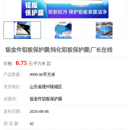
不绣钢板保护膜
两边上胶保护膜
窗缝阻风胶带
铝板保护膜
不锈钢板保护膜
一次性隔离膜
钣金件铝板保护膜|钝化铝板保护膜|厂长在线
0.75
价格：
元/平方米 起
产品数量：
9999.00平方米
发货地址：
山东省德州陵城区
关键词：
钣金件铝板保护膜
发布日期：
2026-08-06
阅 读 量：
42