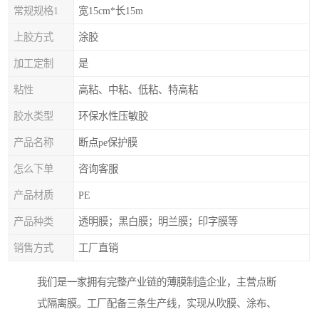
常规规格1
宽15cm*长15m
上胶方式
涂胶
加工定制
是
粘性
高粘、中粘、低粘、特高粘
胶水类型
环保水性压敏胶
产品名称
断点pe保护膜
怎么下单
咨询客服
产品材质
PE
产品种类
透明膜；黑白膜；明兰膜；印字膜等
销售方式
工厂直销
我们是一家拥有完整产业链的薄膜制造企业，主营点断
式隔离膜。工厂配备三条生产线，实现从吹膜、涂布、