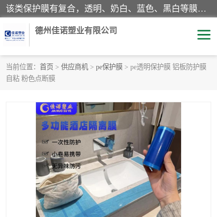
该类保护膜有复合，透明、奶白、蓝色、黑白等膜型。特高粘，高粘，中高粘，中粘，中低粘，低粘等。对于不同的粘力要求有相应的产品相适配。无胶渍残留污染。在较宽的收卷幅度下平整无皱纹，收卷长度大，利于机械化及自动化施工粘贴。为您的产品提供的表面保护解决方案。 产品广泛适用于：铝材、不锈钢、金属、塑料、电子、家电、家具、玻璃、化工材料、装饰材料等。
德州佳诺塑业有限公司
当前位置：
首页
>
供应商机
>
pe保护膜
> pe透明保护膜 铝板防护膜
自粘 粉色点断膜
pe保护膜
包装膜
地毯保护膜
家具保护膜
拉伸缠绕膜
透明保护膜
黑白保护膜
乳白保护膜
明蓝保护膜
纯黑保护膜
印字保护膜
彩钢板保护膜