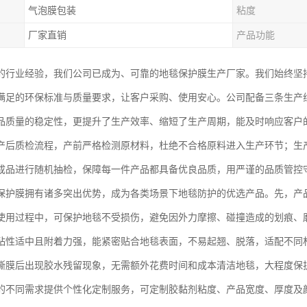
气泡膜包装
粘度
厂家直销
产品功能
的行业经验，我们公司已成为、可靠的地毯保护膜生产厂家。我们始终坚
满足的环保标准与质量要求，让客户采购、使用安心。公司配备三条生产
品质量的稳定性，更提升了生产效率、缩短了生产周期，能及时响应客户
产后质检流程，产前严格检测原材料，杜绝不合格原料进入生产环节；生
成品进行随机抽检，保障每一件产品都具备优良品质，用严谨的品质管控
保护膜拥有诸多突出优势，成为各类场景下地毯防护的优选产品。先，产
使用过程中，可保护地毯不受损伤，避免因外力摩擦、碰撞造成的划痕、
粘性适中且附着力强，能紧密贴合地毯表面，不易起翘、脱落，适配不同
撕膜后出现胶水残留现象，无需额外花费时间和成本清洁地毯，大程度保
的不同需求提供个性化定制服务，可定制胶黏剂粘度、产品宽度、厚度及