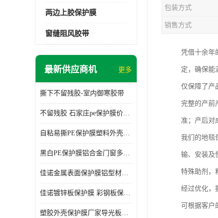
包装方式
两边上胶保护膜
销售方式
窗缝阻风胶带
凭借十余年
最新供应商机
定，确保能
更多
仅保障了产
撕下不留残胶-室内御寒胶带
完整的产前
不留残胶 石家庄pe保护膜价格 塑料薄膜
准；产后对
自粘易撕PE保护膜塑料外壳导光板亚克力板膜操作方便
我们的地毯
黑白PE保护膜铝合金门窗多种颜色支持定制生产
输、安装及
特殊助剂，
佳诺金属表面保护膜铝型材保护膜不留残胶铝合金窗框保护胶带
经过优化，
佳诺镀锌板保护膜 彩钢板保护pe保护膜
可根据客户
塑胶外壳保护膜厂家导光板保护膜 铝单板保护膜胶带易撕不留胶