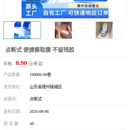
不绣钢板保护膜
两边上胶保护膜
窗缝阻风胶带
铝板保护膜
不锈钢板保护膜
一次性隔离膜
点断式 便捷撕取膜 不留残胶
0.90
价格：
元/卷 起
产品数量：
100000.00卷
发货地址：
山东省德州陵城区
关键词：
点断式
发布日期：
2026-08-06
阅 读 量：
48