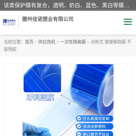
该类保护膜有复合，透明、奶白、蓝色、黑白等膜型。特高粘，高粘，中高粘，中粘，中低粘，低粘等。对于不同的粘力要求有相应的产品相适配。无胶渍残留污染。在较宽的收卷幅度下平整无皱纹，收卷长度大，利于机械化及自动化施工粘贴。为您的产品提供的表面保护解决方案。 产品广泛适用于：铝材、不锈钢、金属、塑料、电子、家电、家具、玻璃、化工材料、装饰材料等。
德州佳诺塑业有限公司
当前位置：
首页
>
供应商机
>
一次性隔离膜
> 点断式 便捷撕取膜 不
留残胶
pe保护膜
包装膜
地毯保护膜
家具保护膜
拉伸缠绕膜
透明保护膜
黑白保护膜
乳白保护膜
明蓝保护膜
纯黑保护膜
印字保护膜
彩钢板保护膜