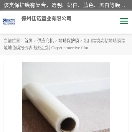
该类保护膜有复合，透明、奶白、蓝色、黑白等膜型。特高粘，高粘，中高粘，中粘，中低粘，低粘等。对于不同的粘力要求有相应的产品相适配。无胶渍残留污染。在较宽的收卷幅度下平整无皱纹，收卷长度大，利于机械化及自动化施工粘贴。为您的产品提供的表面保护解决方案。 产品广泛适用于：铝材、不锈钢、金属、塑料、电子、家电、家具、玻璃、化工材料、装饰材料等。
德州佳诺塑业有限公司
当前位置：
首页
>
供应商机
>
地毯保护膜
> 出口跨境高粘地毯膜跨
境地毯膜报价表 规格定制 Carpet protective film
pe保护膜
包装膜
地毯保护膜
家具保护膜
拉伸缠绕膜
透明保护膜
黑白保护膜
乳白保护膜
明蓝保护膜
纯黑保护膜
印字保护膜
彩钢板保护膜