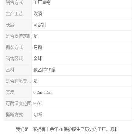
销售方式
工厂直销
生产工艺
吹膜
长度
可定制
是否支持定制
是
撕裂方式
易撕
销售区域
全球
基材
聚乙烯PE膜
是否跨境专供货源
是
宽度
0.2m-1.5m
可耐温度范围
90℃
撕断方式
切断
我们是一家拥有十余年PE保护膜生产历史的工厂。原料