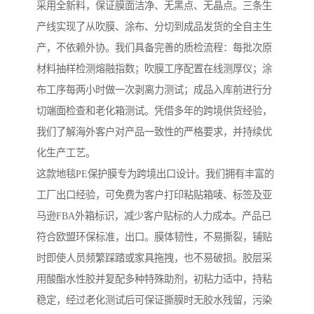
采用全新料，保证膜面洁净、无黑点、无晶点。三条生
产线实现了从吹膜、涂布、分切到成品发货的全自主生
产，不依赖外协。我们具备完善的质检流程：每批次原
材料抽样检测熔融指数；吹膜工序配置在线测厚仪；涂
布工序每两小时做一次剥离力测试；成品入库前进行分
切端面检查和老化箱测试。凭借多年的跨境供货经验，
我们了解海外客户对产品一致性的严格要求，并持续优
化生产工艺。
这款地毯PE保护膜专为跨境出口设计。我们拥有丰富的
工厂出口经验，可免费为客户打印粘贴箱唛、标签及亚
马逊FBA外箱标识，减少客户贴标的人力成本。产品已
符合欧盟环保标准，出口。膜体韧性，不易撕裂，铺贴
时即使人员频繁踩踏或家具拖拽，也不易破损。胶层采
用酸酯水性胶并复配多种特殊助剂，初粘力适中，持粘
稳定，经过老化测试后可保证撕膜时无胶水残留，污染