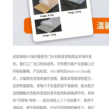
这款地毯PE保护膜是专门针对跨境宠物用品市场开发
的。我们工厂出口经验成熟，可免费为客户在纸箱上打
印粘贴箱唛、产品标签、SKU条码及Made in China标
识，大幅简化贸易商操作流程。膜体采用高韧性配方，
抗穿刺强度高，宠物爪子反复抓挠不易破洞。胶水配方
选用酸酯水性胶并添加抗老化助剂和剥离调节剂，具有
的“可移除”特性——贴在地毯上三个月后撕下，依然干
净如初，绝不残留黏胶。针对不同宠物的破坏力，我们