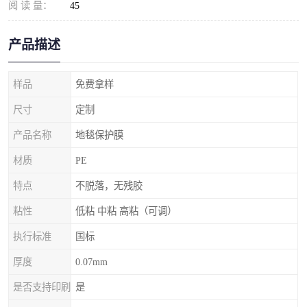
阅 读 量：
45
产品描述
样品
免费拿样
尺寸
定制
产品名称
地毯保护膜
材质
PE
特点
不脱落，无残胶
粘性
低粘 中粘 高粘（可调）
执行标准
国标
厚度
0.07mm
是否支持印刷
是