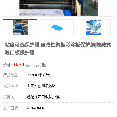
不绣钢板保护膜
两边上胶保护膜
窗缝阻风胶带
铝板保护膜
不锈钢板保护膜
一次性隔离膜
粘度可选保护膜|硅改性聚酯彩涂板保护膜|隐藏式
咬口板保护膜
0.70
价格：
元/平方米 起
产品数量：
9999.00平方米
发货地址：
山东省德州陵城区
关键词：
隐藏式咬口板保护膜
发布日期：
2026-08-06