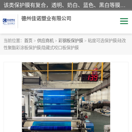
该类保护膜有复合，透明、奶白、蓝色、黑白等膜型。特高粘，高粘，中高粘，中粘，中低粘，低粘等。对于不同的粘力要求有相应的产品相适配。无胶渍残留污染。在较宽的收卷幅度下平整无皱纹，收卷长度大，利于机械化及自动化施工粘贴。为您的产品提供的表面保护解决方案。 产品广泛适用于：铝材、不锈钢、金属、塑料、电子、家电、家具、玻璃、化工材料、装饰材料等。
德州佳诺塑业有限公司
当前位置：
首页
>
供应商机
>
彩钢板保护膜
> 粘度可选保护膜|硅改
性聚酯彩涂板保护膜|隐藏式咬口板保护膜
pe保护膜
包装膜
地毯保护膜
家具保护膜
拉伸缠绕膜
透明保护膜
黑白保护膜
乳白保护膜
明蓝保护膜
纯黑保护膜
印字保护膜
彩钢板保护膜