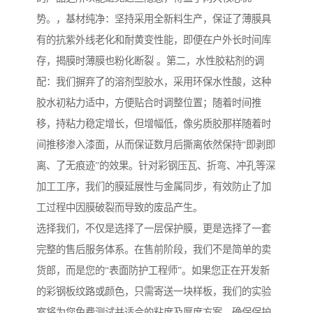
势。，基材纯净：坚持采用全新料生产，保证了薄膜具
有的抗紫外线老化和耐黄变性能，即便在户外长时间库
存，揭膜时薄膜也粉化断裂 。第二，水性胶粘剂的调
配：我们摒弃了的溶剂型胶水，采用环保水性酸，这种
胶水初粘力适中，方便贴合时调整位置；随着时间推
移，持粘力稳定增长，但增幅低，像劣质胶那样随着时
间推移渗入漆面，从而保证数月后撕离依然保持“即剥即
离、了无痕迹”的效果。针对彩钢压瓦、折弯、冲孔等深
加工工序，我们的膜延展性与金属同步，有效防止了加
工过程中因膜破裂而导致的废品产生。
选择我们，不仅是选择了一层保护膜，更是选择了一套
完整的售后服务体系。在售前阶段，我们不是简单的卖
货郎，而是您的“表面防护工程师”。如果您正在开发新
的彩钢板纹路或颜色，只需寄送一块样板，我们的实验
室将为您免费测试并适合的粘度及厚度方案，确保保护