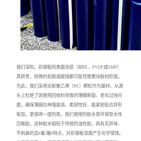
我们深知，彩钢板的表面涂层（如PE、PVDF或SMP）
其娇贵，轻微的划痕或腐蚀都可能导致整块板材贬值。
为此，我们采用全新聚乙烯（PE）颗粒作为基材，从源
头上杜绝了因使用回收料导致的薄膜断裂、老化过快问
题，确保薄膜拉伸强度高、柔韧性好，能紧密贴合异形
板型。更值得一提的是，我们使用的胶水是环保型水性
压敏胶。这种胶水相较于传统的油性胶，具有无异味、
不刺鼻的显#着,曦#特点，对彩钢板漆面产生化学侵蚀。