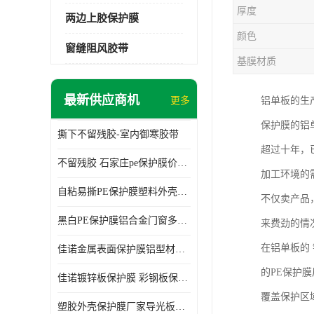
厚度
两边上胶保护膜
颜色
窗缝阻风胶带
基膜材质
最新供应商机
更多
铝单板的生
保护膜的铝
撕下不留残胶-室内御寒胶带
超过十年，
不留残胶 石家庄pe保护膜价格 塑料薄膜
加工环境的
自粘易撕PE保护膜塑料外壳导光板亚克力板膜操作方便
不仅卖产品
黑白PE保护膜铝合金门窗多种颜色支持定制生产
来费劲的情
在铝单板的
佳诺金属表面保护膜铝型材保护膜不留残胶铝合金窗框保护胶带
的PE保护
佳诺镀锌板保护膜 彩钢板保护pe保护膜
覆盖保护区
塑胶外壳保护膜厂家导光板保护膜 铝单板保护膜胶带易撕不留胶