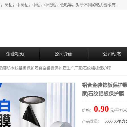
该类保护膜有复合，透明、奶白、蓝色、黑白等膜型。特高粘，高粘，中高粘，中粘，中低粘，低粘等。对于不同的粘力要求有相应的产品相适配。无胶渍残留污染。在较宽的收卷幅度下平整无皱纹，收卷长度大，利于机械化及自动化施工粘贴。为您的产品提供的表面保护解决方案。 产品广泛适用于：铝材、不锈钢、金属、塑料、电子、家电、家具、玻璃、化工材料、装饰材料等。
企业视频
公司介绍
公司动态
膜|廊坊木纹铝板保护膜镂空铝板保护膜生产厂家|石纹铝板保护膜
铝合金装饰板保护膜
家|石纹铝板保护膜
0.90
价格：
元/平方米
产品数量：
5000.00平