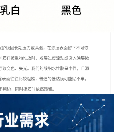
是指保护膜因长期压力或高温，在涂层表面留下不可恢
护膜在被重物堆放时，胶层过度流动或嵌入涂层微
导致变色、失光。我们的酸酯水性胶呈中性，且添
喷涂表面往往比较粗糙，普通的低粘膜可能贴不牢。
不翘边，同时撕膜时依然残留。