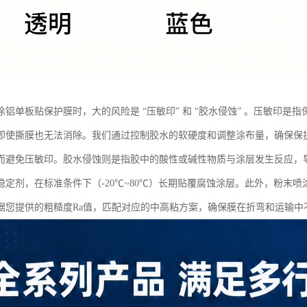
涂铝单板贴保护膜时，大的风险是 “压敏印” 和 “胶水侵蚀” 。压敏印
即使撕膜也无法消除。我们通过控制胶水的软硬度和调整涂布量，确保保
而避免压敏印。胶水侵蚀则是指胶中的酸性或碱性物质与涂层发生反应，
稳定剂，在标准条件下（-20℃~80℃）长期贴覆腐蚀涂层。此外，粉末
据您提供的粗糙度Ra值，匹配对应的中高粘方案，确保膜在折弯和运输中