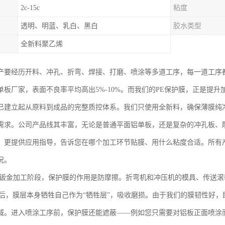
2c-15c
粘度
透明、明蓝、乳白、黑白
胶水类型
全新料聚乙烯
产要经历开料、冲孔、折弯、焊接、打磨、喷涂等多道工序，每一道工序
单板厂家，表面不良率平均高出5%-10%。而我们的PE保护膜，正是提
已建立起从原料到成品的完整质控体系。我们只使用全新料，确保薄膜纯
需求。公司产品线其丰富，无论是普通平面铝单板，还是复杂的冲孔板、
，更提供应用指导，告诉您在哪个加工环节贴膜、用什么粘度合适。所有
况。
 钣金加工阶段，保护膜的作用是防摩擦。折弯机和冲压机的模具、传送
膜后，膜层本身牺牲自己作为“牺牲层”，吸收磨损。由于我们的膜韧性好
域。进入喷涂工序前，保护膜还能遮蔽——例如您只需要对铝板正面喷涂