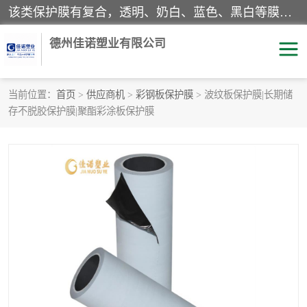
该类保护膜有复合，透明、奶白、蓝色、黑白等膜型。特高粘，高粘，中高粘，中粘，中低粘，低粘等。对于不同的粘力要求有相应的产品相适配。无胶渍残留污染。在较宽的收卷幅度下平整无皱纹，收卷长度大，利于机械化及自动化施工粘贴。为您的产品提供的表面保护解决方案。 产品广泛适用于：铝材、不锈钢、金属、塑料、电子、家电、家具、玻璃、化工材料、装饰材料等。
德州佳诺塑业有限公司
当前位置：
首页
>
供应商机
>
彩钢板保护膜
> 波纹板保护膜|长期储
存不脱胶保护膜|聚酯彩涂板保护膜
pe保护膜
包装膜
地毯保护膜
家具保护膜
拉伸缠绕膜
透明保护膜
黑白保护膜
乳白保护膜
明蓝保护膜
纯黑保护膜
印字保护膜
彩钢板保护膜