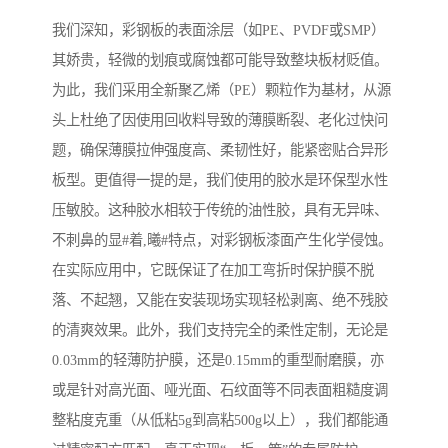
我们深知，彩钢板的表面涂层（如PE、PVDF或SMP）
其娇贵，轻微的划痕或腐蚀都可能导致整块板材贬值。
为此，我们采用全新聚乙烯（PE）颗粒作为基材，从源
头上杜绝了因使用回收料导致的薄膜断裂、老化过快问
题，确保薄膜拉伸强度高、柔韧性好，能紧密贴合异形
板型。更值得一提的是，我们使用的胶水是环保型水性
压敏胶。这种胶水相较于传统的油性胶，具有无异味、
不刺鼻的显#着,曦#特点，对彩钢板漆面产生化学侵蚀。
在实际应用中，它既保证了在加工弯折时保护膜不脱
落、不起翘，又能在安装现场实现轻松剥离、绝不残胶
的清爽效果。此外，我们支持完全的柔性定制，无论是
0.03mm的轻薄防护膜，还是0.15mm的重型耐磨膜，亦
或是针对高光面、哑光面、石纹面等不同表面粗糙度调
整粘度克重（从低粘5g到高粘500g以上），我们都能通