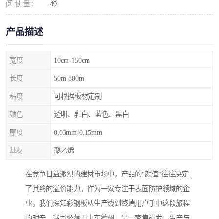
阅 读 量：
49
产品描述
宽度
10cm-150cm
长度
50m-800m
粘度
可根据板材定制
颜色
透明、乳白、蓝色、黑白
厚度
0.03mm-0.15mm
基材
聚乙烯
在竞争日益激烈的建材市场中，产品的“颜值”往往决定
了其终的溢价能力。作为一家专注于表面防护领域的企
业，我们深知彩钢板从生产线到终端用户手中这段旅程
的艰辛。我司坐落于山东德州，是一家集研发、生产与