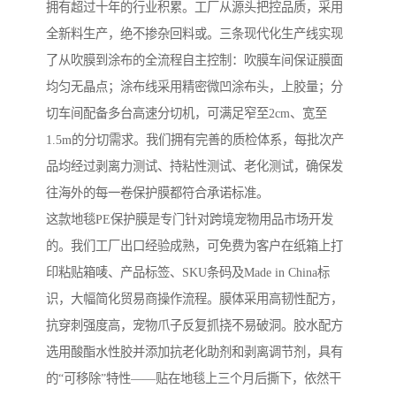
拥有超过十年的行业积累。工厂从源头把控品质，采用
全新料生产，绝不掺杂回料或。三条现代化生产线实现
了从吹膜到涂布的全流程自主控制：吹膜车间保证膜面
均匀无晶点；涂布线采用精密微凹涂布头，上胶量；分
切车间配备多台高速分切机，可满足窄至2cm、宽至
1.5m的分切需求。我们拥有完善的质检体系，每批次产
品均经过剥离力测试、持粘性测试、老化测试，确保发
往海外的每一卷保护膜都符合承诺标准。
这款地毯PE保护膜是专门针对跨境宠物用品市场开发
的。我们工厂出口经验成熟，可免费为客户在纸箱上打
印粘贴箱唛、产品标签、SKU条码及Made in China标
识，大幅简化贸易商操作流程。膜体采用高韧性配方，
抗穿刺强度高，宠物爪子反复抓挠不易破洞。胶水配方
选用酸酯水性胶并添加抗老化助剂和剥离调节剂，具有
的“可移除”特性——贴在地毯上三个月后撕下，依然干