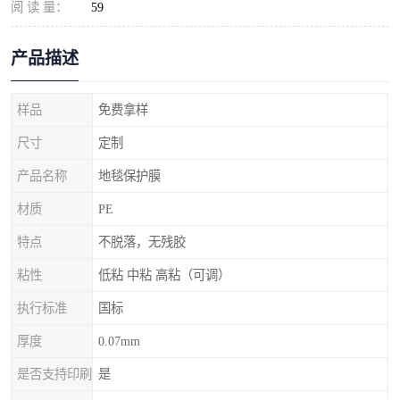
阅 读 量：
59
产品描述
样品
免费拿样
尺寸
定制
产品名称
地毯保护膜
材质
PE
特点
不脱落，无残胶
粘性
低粘 中粘 高粘（可调）
执行标准
国标
厚度
0.07mm
是否支持印刷
是