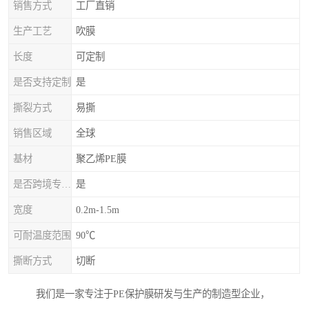
销售方式
工厂直销
生产工艺
吹膜
长度
可定制
是否支持定制
是
撕裂方式
易撕
销售区域
全球
基材
聚乙烯PE膜
是否跨境专供货源
是
宽度
0.2m-1.5m
可耐温度范围
90℃
撕断方式
切断
我们是一家专注于PE保护膜研发与生产的制造型企业，