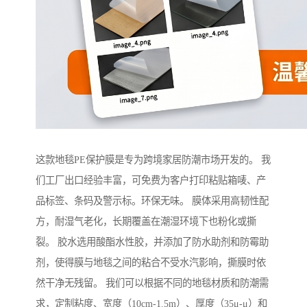
这款地毯PE保护膜是专为跨境家居防潮市场开发的。 我
们工厂出口经验丰富，可免费为客户打印粘贴箱唛、产
品标签、条码及警示标。环保无味。 膜体采用高韧性配
方，耐湿气老化，长期覆盖在潮湿环境下也粉化或撕
裂。 胶水选用酸酯水性胶，并添加了防水助剂和防霉助
剂，使得膜与地毯之间的粘合不受水汽影响，撕膜时依
然干净无残留。 我们可以根据不同的地毯材质和防潮需
求，定制粘度、宽度（10cm-1.5m）、厚度（35μ-μ）和