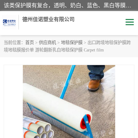
该类保护膜有复合，透明、奶白、蓝色、黑白等膜型。特高粘，高粘，中高粘，中粘，中低粘，低粘等。对于不同的粘力要求有相应的产品相适配。无胶渍残留污染。在较宽的收卷幅度下平整无皱纹，收卷长度大，利于机械化及自动化施工粘贴。为您的产品提供的表面保护解决方案。 产品广泛适用于：铝材、不锈钢、金属、塑料、电子、家电、家具、玻璃、化工材料、装饰材料等。
德州佳诺塑业有限公司
当前位置：
首页
>
供应商机
>
地毯保护膜
> 出口跨境地毯保护膜跨
境地毯膜报价单 游轮翻新乳白地毯保护膜 Carpet film
pe保护膜
包装膜
地毯保护膜
家具保护膜
拉伸缠绕膜
透明保护膜
黑白保护膜
乳白保护膜
明蓝保护膜
纯黑保护膜
印字保护膜
彩钢板保护膜