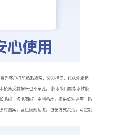
费为客户打印粘贴箱唛、SKU标签、FBA外箱标
木棱角反复按压也不穿孔。 胶水采用酸酯水性胶
如长毛绒、短毛圈绒）定制粘度，提供低粘选项，防
毯原有图案，蓝色膜则耐脏。包装方式灵活，可定制