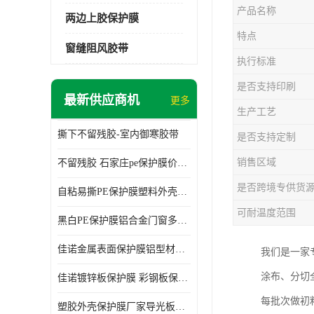
产品名称
两边上胶保护膜
特点
窗缝阻风胶带
执行标准
是否支持印刷
最新供应商机
更多
生产工艺
撕下不留残胶-室内御寒胶带
是否支持定制
销售区域
不留残胶 石家庄pe保护膜价格 塑料薄膜
是否跨境专供货
自粘易撕PE保护膜塑料外壳导光板亚克力板膜操作方便
可耐温度范围
黑白PE保护膜铝合金门窗多种颜色支持定制生产
佳诺金属表面保护膜铝型材保护膜不留残胶铝合金窗框保护胶带
我们是一家
涂布、分切
佳诺镀锌板保护膜 彩钢板保护pe保护膜
每批次做初
塑胶外壳保护膜厂家导光板保护膜 铝单板保护膜胶带易撕不留胶