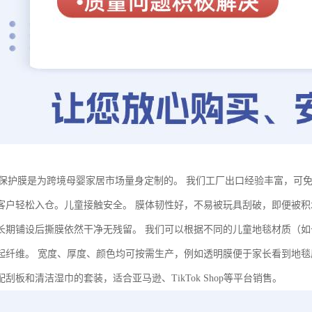
E保护膜是为跨境母婴家居市场量身定制的。 我们工厂出口经验丰富，可免
客户轻松入仓。儿童接触安全。 膜体韧性好，不易被玩具刮破，即便被积
长期铺设后撕膜依然干净无残留。 我们可以根据不同的儿童地毯材质（
起纤维。 宽度、厚度、颜色均可按需生产，例如透明膜便于家长看到地
刮板和清洁湿巾的套装，适合亚马逊、TikTok Shop等平台销售。