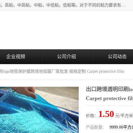
该类保护膜有复合，透明、奶白、蓝色、黑白等膜型。特高粘，高粘，中高粘，中粘，中低粘，低粘等。对于不同的粘力要求有相应的产品相适配。无胶渍残留污染。在较宽的收卷幅度下平整无皱纹，收卷长度大，利于机械化及自动化施工粘贴。为您的产品提供的表面保护解决方案。 产品广泛适用于：铝材、不锈钢、金属、塑料、电子、家电、家具、玻璃、化工材料、装饰材料等。
企业视频
公司介绍
公司动态
go地毯保护膜跨境地毯膜厂家批发 规格定制 Carpet protective film
出口跨境透明印刷l
Carpet protective fi
1.50
价格：
元/平方米
产品数量：
9999.00平