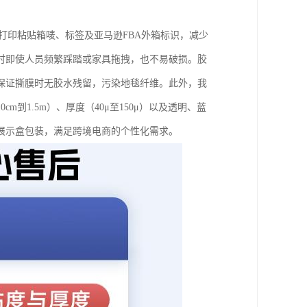
打印粘贴箱唛、标签及亚马逊FBA外箱标识，减少
时即使人员频繁踩踏或家具拖拽，也不易破损。胶
保证撕膜时无胶水残留，污染地毯纤维。此外，我
到1.5m）、厚度（40μ至150μ）以及透明、蓝
展示盒包装，满足跨境电商的个性化需求。