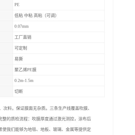
PE
低粘 中粘 高粘（可调）
0.07mm
工厂直销
可定制
易撕
聚乙烯PE膜
0.2m-1.5m
切断
料、次料，保证膜面无杂质。三条生产线覆盖吹膜、
完整的质检流程：吹膜厚度通过激光测控，涂布后
累使我们能够为地毯、地板、玻璃、金属等提供定