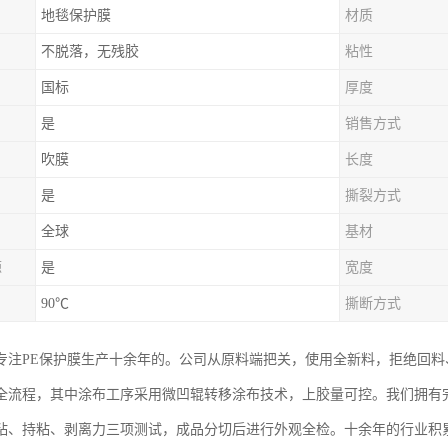
地毯保护膜
材质
不脱落，无残胶
粘性
国标
厚度
是
销售方式
吹膜
长度
是
撕裂方式
全球
基材
源
是
宽度
90℃
撕断方式
专注PE保护膜生产十余年的。公司从原料端把关，使用全新料，拒绝回
全流程，其中涂布工序采用微凹辊转移涂布技术，上胶量可控。我们拥有
粘、持粘、剥离力三项测试，成品分切后进行外观全检。十余年的行业积