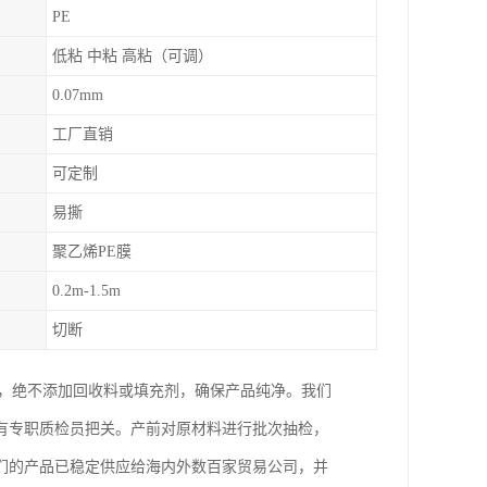
PE
低粘 中粘 高粘（可调）
0.07mm
工厂直销
可定制
易撕
聚乙烯PE膜
0.2m-1.5m
切断
料，绝不添加回收料或填充剂，确保产品纯净。我们
有专职质检员把关。产前对原材料进行批次抽检，
我们的产品已稳定供应给海内外数百家贸易公司，并