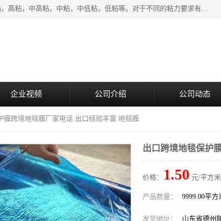
该类保护膜有复合，透明、奶白、蓝色、黑白等膜型。特高粘，高粘，中高粘，中粘，中低粘，低粘等。对于不同的粘力要求有相应的产品相适配。无胶渍残留污染。在较宽的收卷幅度下平整无皱纹，收卷长度大，利于机械化及自动化施工粘贴。为您的产品提供的表面保护解决方案。 产品广泛适用于：铝材、不锈钢、金属、塑料、电子、家电、家具、玻璃、化工材料、装饰材料等。
企业视频
公司介绍
公司动态
护膜跨境地毯膜厂家电话 出口经验丰富 地毯膜
出口跨境地毯保护膜
1.50
价格：
元/平方米
产品数量：
9999.00平
发货地址：
山东省德州