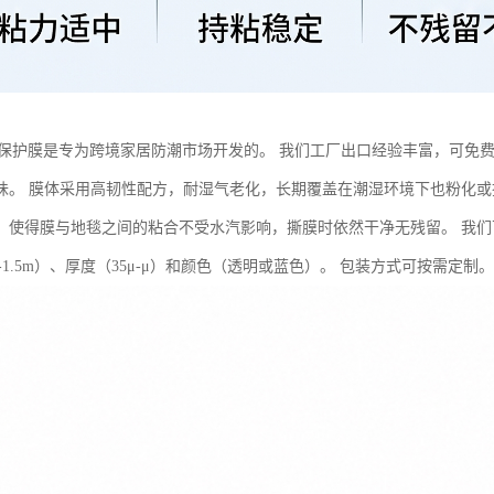
E保护膜是专为跨境家居防潮市场开发的。 我们工厂出口经验丰富，可免
味。 膜体采用高韧性配方，耐湿气老化，长期覆盖在潮湿环境下也粉化或
，使得膜与地毯之间的粘合不受水汽影响，撕膜时依然干净无残留。 我
m-1.5m）、厚度（35μ-μ）和颜色（透明或蓝色）。 包装方式可按需定制。