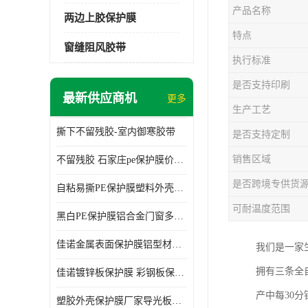
产品名称
两边上胶保护膜
特点
窗缝阻风胶带
执行标准
是否支持印刷
最新供应商机
更多
生产工艺
撕下不留残胶-室内御寒胶带
是否支持定制
销售区域
不留残胶 石家庄pe保护膜价格 塑料薄膜
是否跨境专供货
自粘易撕PE保护膜塑料外壳导光板亚克力板膜操作方便
可耐温度范围
黑白PE保护膜铝合金门窗多种颜色支持定制生产
佳诺金属表面保护膜铝型材保护膜不留残胶铝合金窗框保护胶带
我们是一家
拥有三条全
佳诺镀锌板保护膜 彩钢板保护pe保护膜
产中每30
塑胶外壳保护膜厂家导光板保护膜 铝单板保护膜胶带易撕不留胶