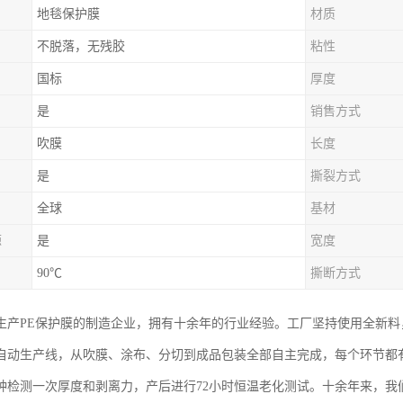
地毯保护膜
材质
不脱落，无残胶
粘性
国标
厚度
是
销售方式
吹膜
长度
是
撕裂方式
全球
基材
源
是
宽度
90℃
撕断方式
生产PE保护膜的制造企业，拥有十余年的行业经验。工厂坚持使用全新
自动生产线，从吹膜、涂布、分切到成品包装全部自主完成，每个环节都
分钟检测一次厚度和剥离力，产后进行72小时恒温老化测试。十余年来，