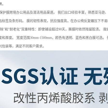
碑。
E保护膜跨境办公用品及清洁用品渠道。 我们出口经验丰富，熟悉亚马逊
品标签及条形码。 膜的韧性表现，抗拉强度高，在办公椅反复碾压下不易
移除”和“耐老化”双重特性：即使铺设超过90天，撕膜时依然残留胶渍。
度和厚度。 宽度范围30mm-1500mm，颜色有透明、蓝色和黑白膜可选
利包装等，满足不同客户需求。