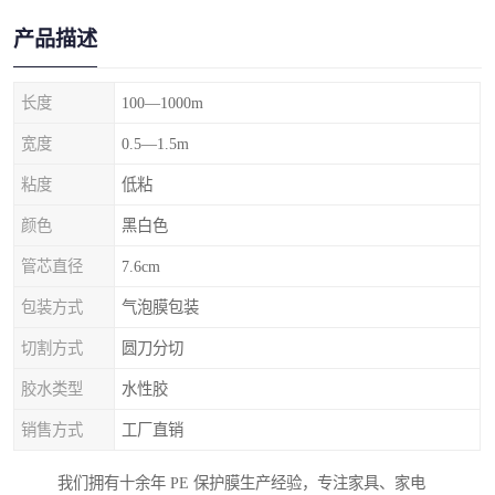
产品描述
长度
100—1000m
宽度
0.5—1.5m
粘度
低粘
颜色
黑白色
管芯直径
7.6cm
包装方式
气泡膜包装
切割方式
圆刀分切
胶水类型
水性胶
销售方式
工厂直销
我们拥有十余年 PE 保护膜生产经验，专注家具、家电