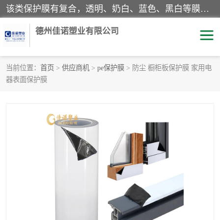
该类保护膜有复合，透明、奶白、蓝色、黑白等膜型。特高粘，高粘，中高粘，中粘，中低粘，低粘等。对于不同的粘力要求有相应的产品相适配。无胶渍残留污染。在较宽的收卷幅度下平整无皱纹，收卷长度大，利于机械化及自动化施工粘贴。为您的产品提供的表面保护解决方案。 产品广泛适用于：铝材、不锈钢、金属、塑料、电子、家电、家具、玻璃、化工材料、装饰材料等。
德州佳诺塑业有限公司
当前位置：
首页
>
供应商机
>
pe保护膜
> 防尘 橱柜板保护膜 家用电
器表面保护膜
pe保护膜
包装膜
地毯保护膜
家具保护膜
拉伸缠绕膜
透明保护膜
黑白保护膜
乳白保护膜
明蓝保护膜
纯黑保护膜
印字保护膜
彩钢板保护膜