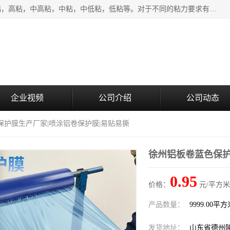
该类保护膜有复合，透明、奶白、蓝色、黑白等膜型。特高粘，高粘，中高粘，中粘，中低粘，低粘等。对于不同的粘力要求有相应的产品相适配。无胶渍残留污染。在较宽的收卷幅度下平整无皱纹，收卷长度大，利于机械化及自动化施工粘贴。为您的产品提供的表面保护解决方案。 产品广泛适用于：铝材、不锈钢、金属、塑料、电子、家电、家具、玻璃、化工材料、装饰材料等。
企业视频
公司介绍
公司动态
保护膜生产厂家|喷涂铝卷保护膜|易贴易撕
徐州铝板卷蓝色保护
0.95
价格：
元/平方米
产品数量：
9999.00平
发货地址：
山东省德州