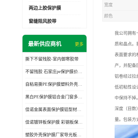
宽度
两边上胶保护膜
颜色
窗缝阻风胶带
我公司拥有
最新供应商机
质和晶点。
更多
表面要求的
撕下不留残胶-室内御寒胶带
产，并配备
不留残胶 石家庄pe保护膜价格 塑料薄膜
铝卷经过拉
自粘易撕PE保护膜塑料外壳导光板亚克力板膜操作方便
低初粘性设
黑白PE保护膜铝合金门窗多种颜色支持定制生产
中保持不掉
深度（目数
佳诺金属表面保护膜铝型材保护膜不留残胶铝合金窗框保护胶带
量。包装方
佳诺镀锌板保护膜 彩钢板保护pe保护膜
塑胶外壳保护膜厂家导光板保护膜 铝单板保护膜胶带易撕不留胶