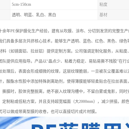
5cm-150cm
粘度
透明、明蓝、乳白、黑白
基材
十余年PE保护膜化生产经验，建有从吹膜、涂布、分切到发货的完整生
我们具备多层次共挤核心技术，能够生产透明、蓝色、红色、黑色、绿色
材料（如镜面铝、拉丝铝）提供定制方案。公司强调定制化服务，从粘度
团队提供应用指导。产品以“晶点少、粘着力稳定、易贴易撕不残胶”在行
丝处理后，表面会形成细微的纹理，这层纹理脆弱，一旦被灰尘覆盖难以
计，酸酯水性胶中添加特殊剥离助剂，使得薄膜能够轻柔贴合在拉丝表面
。撕膜时，胶体完整脱离，绝不嵌入纹理沟槽中，不留白雾或鬼影，同时
）定制粘或低粘方案，并且支持超宽幅面（大2000mm），减少拼接。颜
式可以做成带离型膜的收卷，也可以直接切片成片材膜。