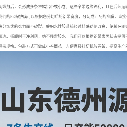
切纵剪后，会形成多条窄幅铝带或小卷。这些窄带边缘锋利，且在后续运
我们的PE保护膜可以根据您分切后的铝带宽度，分切成匹配的窄膜，直
速分切线的张力而不破裂。酸酯水性胶系统经过特殊助剂改良，使其在刚
翘边。撕膜时干净利落，绝不残留胶水。我们可以根据铝带表面状态提供
铝带规格。包装方式可做成小卷筒芯，方便直接挂切机放卷架，提高生产