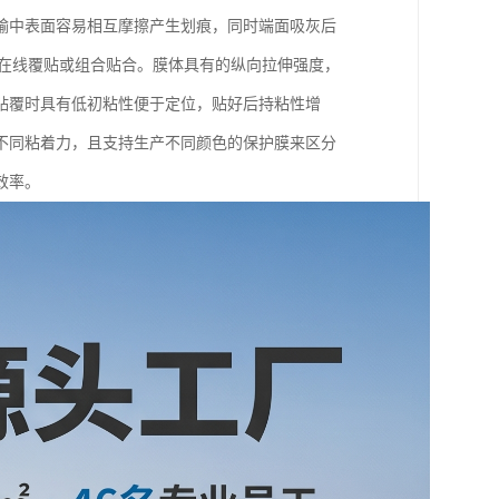
输中表面容易相互摩擦产生划痕，同时端面吸灰后
接在线覆贴或组合贴合。膜体具有的纵向拉伸强度，
贴覆时具有低初粘性便于定位，贴好后持粘性增
不同粘着力，且支持生产不同颜色的保护膜来区分
效率。