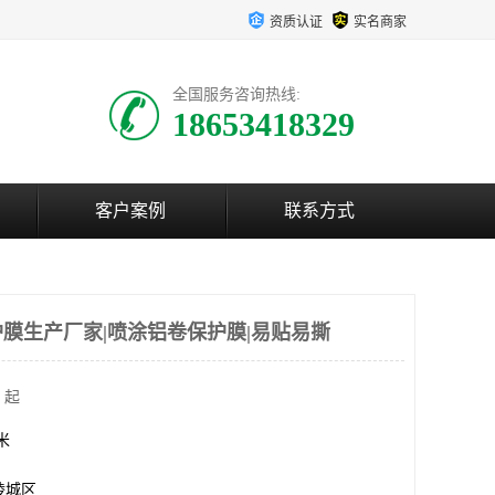
资质认证
实名商家
全国服务咨询热线:
18653418329
客户案例
联系方式
膜生产厂家|喷涂铝卷保护膜|易贴易撕
 起
方米
陵城区