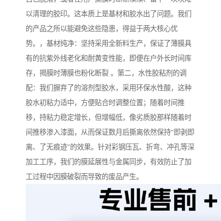
以清理的胶印。这本质上是基材和胶水出了问题。我们
的产品之所以能避免这些隐患，得益于两大核心优
势。，基材纯净：坚持采用全新料生产，保证了薄膜具
有的抗紫外线老化和耐黄变性能，即便在户外长时间库
存，揭膜时薄膜也粉化断裂 。第二，水性胶粘剂的调
配：我们摒弃了的溶剂型胶水，采用环保水性酸，这种
胶水初粘力适中，方便贴合时调整位置；随着时间推
移，持粘力稳定增长，但增幅低，像劣质胶那样随着时
间推移渗入漆面，从而保证数月后撕离依然保持“即剥即
离、了无痕迹”的效果。针对彩钢压瓦、折弯、冲孔等深
加工工序，我们的膜延展性与金属同步，有效防止了加
工过程中因膜破裂而导致的废品产生。