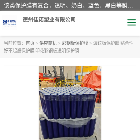
该类保护膜有复合，透明、奶白、蓝色、黑白等膜型。特高粘，高粘，中高粘，中粘，中低粘，低粘等。对于不同的粘力要求有相应的产品相适配。无胶渍残留污染。在较宽的收卷幅度下平整无皱纹，收卷长度大，利于机械化及自动化施工粘贴。为您的产品提供的表面保护解决方案。 产品广泛适用于：铝材、不锈钢、金属、塑料、电子、家电、家具、玻璃、化工材料、装饰材料等。
德州佳诺塑业有限公司
当前位置：
首页
>
供应商机
>
彩钢板保护膜
> 波纹板保护膜|贴合性
好不起翘保护膜|印花彩钢板透明保护膜
pe保护膜
包装膜
地毯保护膜
家具保护膜
拉伸缠绕膜
透明保护膜
黑白保护膜
乳白保护膜
明蓝保护膜
纯黑保护膜
印字保护膜
彩钢板保护膜