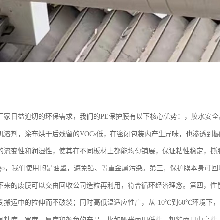
厂家日益迫切的环保需求，我们的PE保护膜有以下核心优势：，胶水安
机溶剂，涂布烘干后残留的VOCs低，在密闭包装内产生异味，也渗透到
的流变性和润湿性，使其在不同板材上都能均匀铺展，保证粘性稳定，撕
ogo，我们使用的是油墨，避免铅、等重金属污染。第三，保护膜本身可回
下来的废膜可以交由回收公司造粒再利用，符合循环经济理念。第四，性
受搬运中的拉伸而不破裂；同时高低温适应性广，从-10℃到60℃环境下
同粘度、宽度、厚度和颜色的产品，比如哑光面用低粘，粗糙面用中高粘