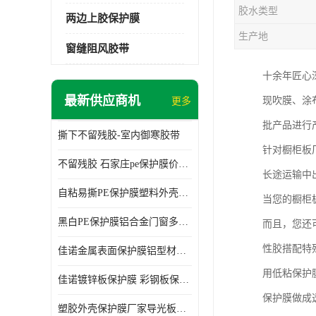
胶水类型
两边上胶保护膜
生产地
窗缝阻风胶带
十余年匠心
最新供应商机
现吹膜、涂
更多
批产品进行
撕下不留残胶-室内御寒胶带
针对橱柜板
不留残胶 石家庄pe保护膜价格 塑料薄膜
长途运输中
自粘易撕PE保护膜塑料外壳导光板亚克力板膜操作方便
当您的橱柜
黑白PE保护膜铝合金门窗多种颜色支持定制生产
而且，您还
性胶搭配特
佳诺金属表面保护膜铝型材保护膜不留残胶铝合金窗框保护胶带
用低粘保护
佳诺镀锌板保护膜 彩钢板保护pe保护膜
保护膜做成
塑胶外壳保护膜厂家导光板保护膜 铝单板保护膜胶带易撕不留胶