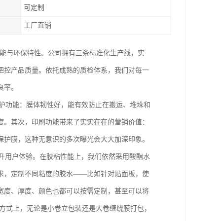
可定制
工厂直销
性能与环保特性。公司拥有三条标准化生产线，实
把控产品质量。依托成熟的质检体系，我们对每一
良率。
保护功能：膜体韧性好，能有效防止在搬运、堆垛和
度。其次，印刷功能带来了实实在在的营销价值：
保护膜，这种无意识的多次曝光会大大加深印象。
提升用户体验。在胶粘性能上，我们依然采用酸酯水
求，定制不同粘度的胶水——比如针对贴面板，使
宽度、厚度、颜色也都可以按需定制，甚至可以将
包装方式上，无论是小卷立包装还是大卷缠绕膜打包，