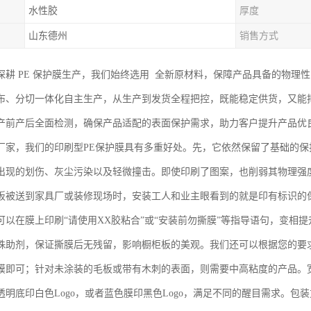
水性胶
厚度
山东德州
销售方式
深耕 PE 保护膜生产，我们始终选用 全新原材料，保障产品具备的物理
布、分切一体化自主生产，从生产到发货全程把控，既能稳定供货，又能
产前产后全面检测，确保产品适配的表面保护需求，助力客户提升产品优
厂家，我们的印刷型PE保护膜具有多重好处。先，它依然保留了基础的
出现的划伤、灰尘污染以及轻微撞击。即使印刷了图案，也削弱其物理强
板被送到家具厂或装修现场时，安装工人和业主眼看到的就是印有标识的
可以在膜上印刷“请使用XX胶粘合”或“安装前勿撕膜”等指导语句，变相
殊助剂，保证撕膜后无残留，影响橱柜板的美观。我们还可以根据您的要
膜即可；针对未涂装的毛板或带有木刺的表面，则需要中高粘度的产品。
透明底印白色Logo，或者蓝色膜印黑色Logo，满足不同的醒目需求。