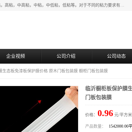
该类保护膜有复合，透明、奶白、蓝色、黑白等膜型。特高粘，高粘，中高粘，中粘，中低粘，低粘等。对于不同的粘力要求有相应的产品相适配。无胶渍残留污染。在较宽的收卷幅度下平整无皱纹，收卷长度大，利于机械化及自动化施工粘贴。为您的产品提供的表面保护解决方案。 产品广泛适用于：铝材、不锈钢、金属、塑料、电子、家电、家具、玻璃、化工材料、装饰材料等。
企业视频
公司介绍
公司动态
膜生态板免漆板保护膜价格 原木门板包装膜 橱柜门板包装膜
临沂橱柜板保护膜生
门板包装膜
0.96
价格：
元/平方米
产品数量：
1542000.0