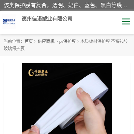
该类保护膜有复合，透明、奶白、蓝色、黑白等膜型。特高粘，高粘，中高粘，中粘，中低粘，低粘等。对于不同的粘力要求有相应的产品相适配。无胶渍残留污染。在较宽的收卷幅度下平整无皱纹，收卷长度大，利于机械化及自动化施工粘贴。为您的产品提供的表面保护解决方案。 产品广泛适用于：铝材、不锈钢、金属、塑料、电子、家电、家具、玻璃、化工材料、装饰材料等。
德州佳诺塑业有限公司
当前位置：
首页
>
供应商机
>
pe保护膜
> 木质板材保护膜 不留残胶
玻璃保护膜
pe保护膜
包装膜
地毯保护膜
家具保护膜
拉伸缠绕膜
透明保护膜
黑白保护膜
乳白保护膜
明蓝保护膜
纯黑保护膜
印字保护膜
彩钢板保护膜