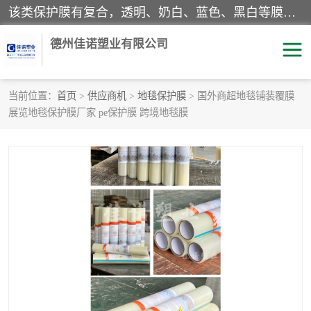
该类保护膜有复合，透明、奶白、蓝色、黑白等膜型。特高粘，高粘，中高粘，中粘，中低粘，低粘等。对于不同的粘力要求有相应的产品相适配。无胶渍残留污染。在较宽的收卷幅度下平整无皱纹，收卷长度大，利于机械化及自动化施工粘贴。为您的产品提供的表面保护解决方案。 产品广泛适用于：铝材、不锈钢、金属、塑料、电子、家电、家具、玻璃、化工材料、装饰材料等。
德州佳诺塑业有限公司
当前位置：
首页
>
供应商机
>
地毯保护膜
> 国外商超地毯铺装覆膜
展览地毯保护膜厂家 pe保护膜 跨境地毯膜
pe保护膜
包装膜
地毯保护膜
家具保护膜
拉伸缠绕膜
透明保护膜
黑白保护膜
乳白保护膜
明蓝保护膜
纯黑保护膜
印字保护膜
彩钢板保护膜