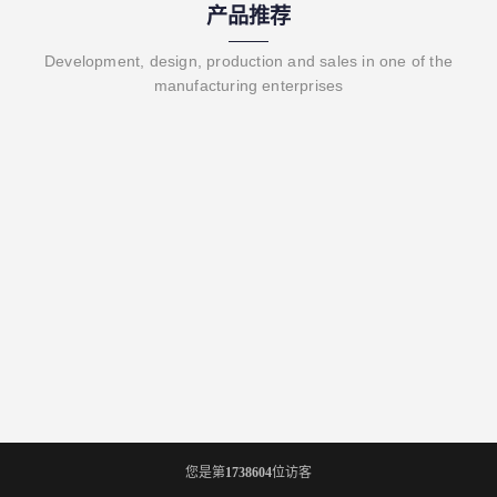
产品推荐
Development, design, production and sales in one of the
manufacturing enterprises
您是第
1738604
位访客