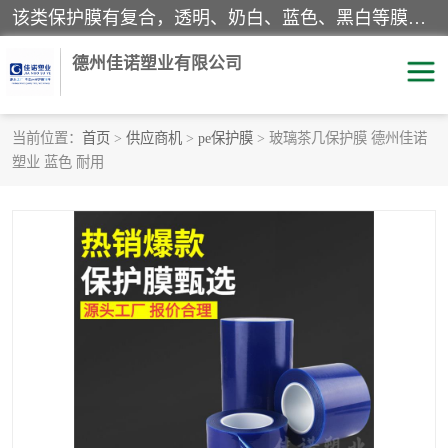
该类保护膜有复合，透明、奶白、蓝色、黑白等膜型。特高粘，高粘，中高粘，中粘，中低粘，低粘等。对于不同的粘力要求有相应的产品相适配。无胶渍残留污染。在较宽的收卷幅度下平整无皱纹，收卷长度大，利于机械化及自动化施工粘贴。为您的产品提供的表面保护解决方案。 产品广泛适用于：铝材、不锈钢、金属、塑料、电子、家电、家具、玻璃、化工材料、装饰材料等。
德州佳诺塑业有限公司
当前位置：
首页
>
供应商机
>
pe保护膜
> 玻璃茶几保护膜 德州佳诺
塑业 蓝色 耐用
pe保护膜
包装膜
地毯保护膜
家具保护膜
拉伸缠绕膜
透明保护膜
黑白保护膜
乳白保护膜
明蓝保护膜
纯黑保护膜
印字保护膜
彩钢板保护膜