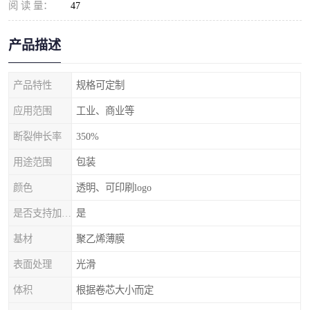
阅 读 量：
47
产品描述
产品特性
规格可定制
应用范围
工业、商业等
断裂伸长率
350%
用途范围
包装
颜色
透明、可印刷logo
是否支持加工定制
是
基材
聚乙烯薄膜
表面处理
光滑
体积
根据卷芯大小而定