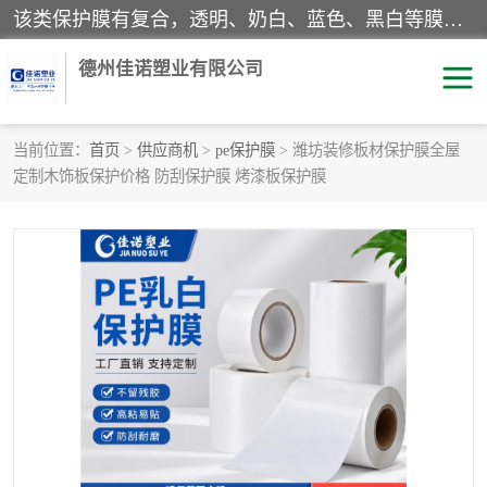
该类保护膜有复合，透明、奶白、蓝色、黑白等膜型。特高粘，高粘，中高粘，中粘，中低粘，低粘等。对于不同的粘力要求有相应的产品相适配。无胶渍残留污染。在较宽的收卷幅度下平整无皱纹，收卷长度大，利于机械化及自动化施工粘贴。为您的产品提供的表面保护解决方案。 产品广泛适用于：铝材、不锈钢、金属、塑料、电子、家电、家具、玻璃、化工材料、装饰材料等。
德州佳诺塑业有限公司
当前位置：
首页
>
供应商机
>
pe保护膜
> 潍坊装修板材保护膜全屋
定制木饰板保护价格 防刮保护膜 烤漆板保护膜
pe保护膜
包装膜
地毯保护膜
家具保护膜
拉伸缠绕膜
透明保护膜
黑白保护膜
乳白保护膜
明蓝保护膜
纯黑保护膜
印字保护膜
彩钢板保护膜