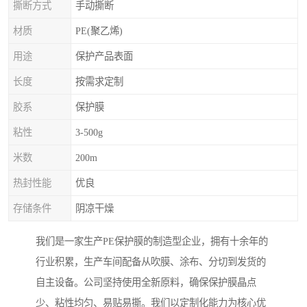
撕断方式
手动撕断
材质
PE(聚乙烯)
用途
保护产品表面
长度
按需求定制
胶系
保护膜
粘性
3-500g
米数
200m
热封性能
优良
存储条件
阴凉干燥
我们是一家生产PE保护膜的制造型企业，拥有十余年的
行业积累，生产车间配备从吹膜、涂布、分切到发货的
自主设备。公司坚持使用全新原料，确保保护膜晶点
少、粘性均匀、易贴易撕。我们以定制化能力为核心优