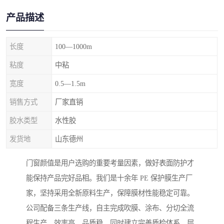
产品描述
长度
100—1000m
粘度
中粘
宽度
0.5—1.5m
销售方式
厂家直销
胶水类型
水性胶
发货地
山东德州
门窗颜值是用户选购的重要考量因素，做好表面防护才
能保持产品完好品相。我们是十余年 PE 保护膜生产厂
家，坚持采用全新原料生产，保障膜材性能稳定可靠。
公司配备三条生产线，自主完成吹膜、涂布、分切全流
程生产，效率高、品质稳。同时建立完善质检体系，层