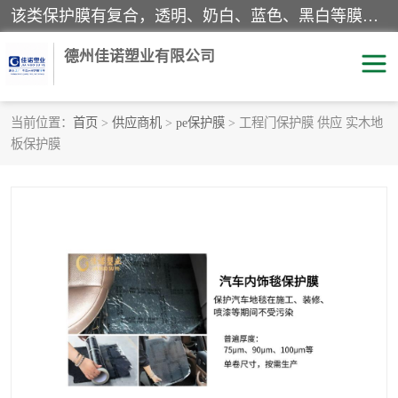
该类保护膜有复合，透明、奶白、蓝色、黑白等膜型。特高粘，高粘，中高粘，中粘，中低粘，低粘等。对于不同的粘力要求有相应的产品相适配。无胶渍残留污染。在较宽的收卷幅度下平整无皱纹，收卷长度大，利于机械化及自动化施工粘贴。为您的产品提供的表面保护解决方案。 产品广泛适用于：铝材、不锈钢、金属、塑料、电子、家电、家具、玻璃、化工材料、装饰材料等。
德州佳诺塑业有限公司
当前位置：
首页
>
供应商机
>
pe保护膜
> 工程门保护膜 供应 实木地
板保护膜
pe保护膜
包装膜
地毯保护膜
家具保护膜
拉伸缠绕膜
透明保护膜
黑白保护膜
乳白保护膜
明蓝保护膜
纯黑保护膜
印字保护膜
彩钢板保护膜