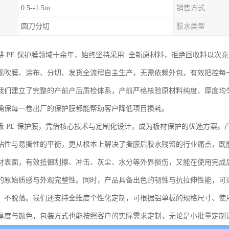
0.5--1.5m
销售方式
圆刀分切
胶水类型
耕 PE 保护膜领域十余年，始终坚持采用 全新原材料，拒绝回收料以次
现吹膜、涂布、分切、发货全流程自主生产，无需依赖外包，有效把控每
我们建立了完整的产前产后质检体系，产前严格核验原材料纯度、厚度均
确保每一卷出厂的保护膜都能帮助客户降低项目损耗。
板 PE 保护膜，凭借核心技术与定制化设计，成为板材保护的优选方案
粘性与易撕性的平衡，更从根本上解决了撕膜后胶水残留的行业痛点，既
材表面，有效抵御刮擦、冲击、灰尘、水分等外界损伤，又能在使用完成
的原始质感与外观完整性。同时，产品具备出色的韧性与抗拉伸性能，可
、不脱落。我们还支持全维度个性化定制，可根据铝单板的规格尺寸、使
厚度与颜色，包装方式也能按照客户的实际需求定制，无论是小批量定制