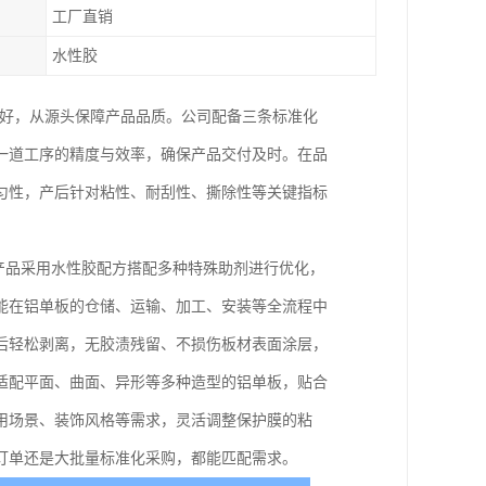
工厂直销
水性胶
充好，从源头保障产品品质。公司配备三条标准化
一道工序的精度与效率，确保产品交付及时。在品
匀性，产后针对粘性、耐刮性、撕除性等关键指标
。产品采用水性胶配方搭配多种特殊助剂进行优化，
能在铝单板的仓储、运输、加工、安装等全流程中
后轻松剥离，无胶渍残留、不损伤板材表面涂层，
适配平面、曲面、异形等多种造型的铝单板，贴合
用场景、装饰风格等需求，灵活调整保护膜的粘
订单还是大批量标准化采购，都能匹配需求。