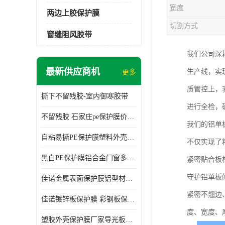
宽度
两边上胶保护膜
切割方式
窗缝阻风胶带
我们公司深
最新供应商机
生产线，实
更多
质管控上，
撕下不留残胶-室内御寒胶带
进行全检，
不留残胶 石家庄pe保护膜价格 塑料薄膜
我们的铝单
自粘易撕PE保护膜塑料外壳导光板亚克力板膜操作方便
不仅实现了
黑白PE保护膜铝合金门窗多种颜色支持定制生产
紧密贴合板
守护铝单板
佳诺金属表面保护膜铝型材保护膜不留残胶铝合金窗框保护胶带
紧密不翘边
佳诺镀锌板保护膜 彩钢板保护pe保护膜
度、宽度、
塑胶外壳保护膜厂家导光板保护膜 铝单板保护膜胶带易撕不留胶