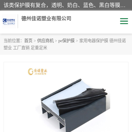
该类保护膜有复合，透明、奶白、蓝色、黑白等膜型。特高粘，高粘，中高粘，中粘，中低粘，低粘等。对于不同的粘力要求有相应的产品相适配。无胶渍残留污染。在较宽的收卷幅度下平整无皱纹，收卷长度大，利于机械化及自动化施工粘贴。为您的产品提供的表面保护解决方案。 产品广泛适用于：铝材、不锈钢、金属、塑料、电子、家电、家具、玻璃、化工材料、装饰材料等。
德州佳诺塑业有限公司
当前位置：
首页
>
供应商机
>
pe保护膜
> 家用电器保护膜 德州佳诺
塑业 工厂直销 足重足米
pe保护膜
包装膜
地毯保护膜
家具保护膜
拉伸缠绕膜
透明保护膜
黑白保护膜
乳白保护膜
明蓝保护膜
纯黑保护膜
印字保护膜
彩钢板保护膜