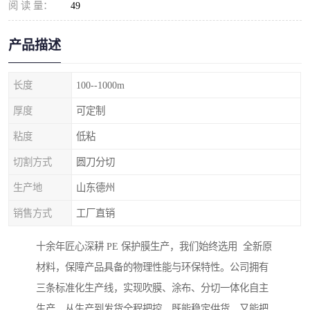
阅 读 量：
49
产品描述
长度
100--1000m
厚度
可定制
粘度
低粘
切割方式
圆刀分切
生产地
山东德州
销售方式
工厂直销
十余年匠心深耕 PE 保护膜生产，我们始终选用 全新原
材料，保障产品具备的物理性能与环保特性。公司拥有
三条标准化生产线，实现吹膜、涂布、分切一体化自主
生产，从生产到发货全程把控，既能稳定供货，又能把