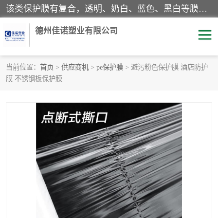
该类保护膜有复合，透明、奶白、蓝色、黑白等膜型。特高粘，高粘，中高粘，中粘，中低粘，低粘等。对于不同的粘力要求有相应的产品相适配。无胶渍残留污染。在较宽的收卷幅度下平整无皱纹，收卷长度大，利于机械化及自动化施工粘贴。为您的产品提供的表面保护解决方案。 产品广泛适用于：铝材、不锈钢、金属、塑料、电子、家电、家具、玻璃、化工材料、装饰材料等。
德州佳诺塑业有限公司
当前位置：
首页
>
供应商机
>
pe保护膜
> 避污粉色保护膜 酒店防护
膜 不锈钢板保护膜
pe保护膜
包装膜
地毯保护膜
家具保护膜
拉伸缠绕膜
透明保护膜
黑白保护膜
乳白保护膜
明蓝保护膜
纯黑保护膜
印字保护膜
彩钢板保护膜