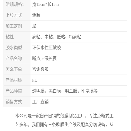
常规规格1
宽15cm*长15m
上胶方式
涂胶
加工定制
是
粘性
高粘、中粘、低粘、特高粘
胶水类型
环保水性压敏胶
产品名称
断点pe保护膜
怎么下单
咨询客服
产品材质
PE
产品种类
透明膜；黑白膜；明兰膜；印字膜等
销售方式
工厂直销
本公司是一家自产自销的薄膜制品工厂，专注点断式工
艺多年。我们拥有三条吹膜生产线及配套分切设备，从