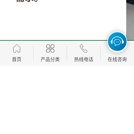
首页
产品分类
热线电话
在线咨询
本产品适用于旅行中的卫生隔离场景。聚乙烯材质轻薄
柔软，铺设在公共设施表面可起到物理隔离作用。我们
支持按需定制：您可以根据销售渠道特点，提出规格要
求，如薄膜厚度、卷长、包装样式等。特别说明的是，
我们的点断工艺成熟，虚线的疏密和距离均可调整，确
保终端用户在旅行途中能轻松撕取，一扯即断，提升产
品体验。