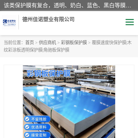
该类保护膜有复合，透明、奶白、蓝色、黑白等膜型。特高粘，高粘，中高粘，中粘，中低粘，低粘等。对于不同的粘力要求有相应的产品相适配。无胶渍残留污染。在较宽的收卷幅度下平整无皱纹，收卷长度大，利于机械化及自动化施工粘贴。为您的产品提供的表面保护解决方案。 产品广泛适用于：铝材、不锈钢、金属、塑料、电子、家电、家具、玻璃、化工材料、装饰材料等。
德州佳诺塑业有限公司
当前位置：
首页
>
供应商机
>
彩钢板保护膜
> 覆膜速度快保护膜|木
纹彩涂板透明保护膜|角驰板保护膜
pe保护膜
包装膜
地毯保护膜
家具保护膜
拉伸缠绕膜
透明保护膜
黑白保护膜
乳白保护膜
明蓝保护膜
纯黑保护膜
印字保护膜
彩钢板保护膜