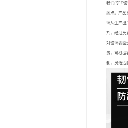
我们的PE
痛点。产品
璃从生产出
剂，经过反
对玻璃表面
务，可根据
制，灵活适