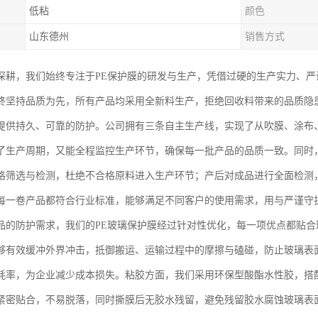
低粘
颜色
山东德州
销售方式
深耕，我们始终专注于PE保护膜的研发与生产，凭借过硬的生产实力、严
终坚持品质为先，所有产品均采用全新料生产，拒绝回收料带来的品质隐
提供持久、可靠的防护。公司拥有三条自主生产线，实现了从吹膜、涂布
了生产周期，又能全程监控生产环节，确保每一批产品的品质一致。同时
格筛选与检测，杜绝不合格原料进入生产环节；产后对成品进行全面检测
每一卷产品都符合行业标准，能够满足不同客户的使用需求，用与严谨守
品的防护需求，我们的PE玻璃保护膜经过针对性优化，每一项优点都贴
够有效缓冲外界冲击，抵御搬运、运输过程中的摩擦与磕碰，防止玻璃表
耗率，为企业减少成本损失。粘胶方面，我们采用环保型酸酯水性胶，搭
紧密贴合，不易脱落，同时撕膜后无胶水残留，避免残留胶水腐蚀玻璃表