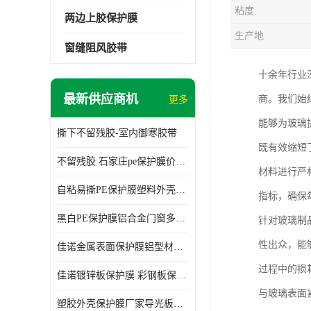
粘度
两边上胶保护膜
生产地
窗缝阻风胶带
十余年行业
最新供应商机
商。我们始
更多
能够为玻璃
撕下不留残胶-室内御寒胶带
既有效缩短
不留残胶 石家庄pe保护膜价格 塑料薄膜
材料进行严
自粘易撕PE保护膜塑料外壳导光板亚克力板膜操作方便
指标，确保
黑白PE保护膜铝合金门窗多种颜色支持定制生产
针对玻璃制
性出众，能
佳诺金属表面保护膜铝型材保护膜不留残胶铝合金窗框保护胶带
过程中的损
佳诺镀锌板保护膜 彩钢板保护pe保护膜
与玻璃表面
塑胶外壳保护膜厂家导光板保护膜 铝单板保护膜胶带易撕不留胶