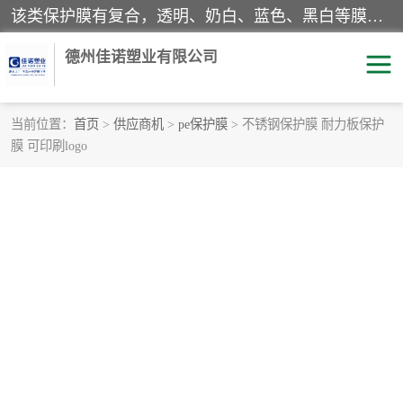
该类保护膜有复合，透明、奶白、蓝色、黑白等膜型。特高粘，高粘，中高粘，中粘，中低粘，低粘等。对于不同的粘力要求有相应的产品相适配。无胶渍残留污染。在较宽的收卷幅度下平整无皱纹，收卷长度大，利于机械化及自动化施工粘贴。为您的产品提供的表面保护解决方案。 产品广泛适用于：铝材、不锈钢、金属、塑料、电子、家电、家具、玻璃、化工材料、装饰材料等。
德州佳诺塑业有限公司
当前位置：
首页
>
供应商机
>
pe保护膜
> 不锈钢保护膜 耐力板保护
膜 可印刷logo