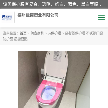
该类保护膜有复合，透明、奶白、蓝色、黑白等膜型。特高粘，高粘，中高粘，中粘，中低粘，低粘等。对于不同的粘力要求有相应的产品相适配。无胶渍残留污染。在较宽的收卷幅度下平整无皱纹，收卷长度大，利于机械化及自动化施工粘贴。为您的产品提供的表面保护解决方案。 产品广泛适用于：铝材、不锈钢、金属、塑料、电子、家电、家具、玻璃、化工材料、装饰材料等。
德州佳诺塑业有限公司
当前位置：
首页
>
供应商机
>
pe保护膜
> 易撕线保护膜 不锈钢门窗
防护膜 易撕易贴
pe保护膜
包装膜
地毯保护膜
家具保护膜
拉伸缠绕膜
透明保护膜
黑白保护膜
乳白保护膜
明蓝保护膜
纯黑保护膜
印字保护膜
彩钢板保护膜