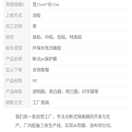
常规规格1
宽15cm*长15m
上胶方式
涂胶
加工定制
是
粘性
高粘、中粘、低粘、特高粘
胶水类型
环保水性压敏胶
产品名称
断点pe保护膜
怎么下单
咨询客服
产品材质
PE
产品种类
透明膜；黑白膜；明兰膜；印字膜等
销售方式
工厂直销
我们是一家自营工厂，专注点断式隔离膜的开发与生
产。厂内配备三条生产线，实现从吹膜、涂布到分切、