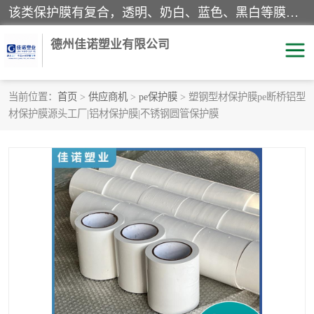
该类保护膜有复合，透明、奶白、蓝色、黑白等膜型。特高粘，高粘，中高粘，中粘，中低粘，低粘等。对于不同的粘力要求有相应的产品相适配。无胶渍残留污染。在较宽的收卷幅度下平整无皱纹，收卷长度大，利于机械化及自动化施工粘贴。为您的产品提供的表面保护解决方案。 产品广泛适用于：铝材、不锈钢、金属、塑料、电子、家电、家具、玻璃、化工材料、装饰材料等。
德州佳诺塑业有限公司
当前位置：
首页
>
供应商机
>
pe保护膜
> 塑钢型材保护膜pe断桥铝型
材保护膜源头工厂|铝材保护膜|不锈钢圆管保护膜
pe保护膜
包装膜
地毯保护膜
家具保护膜
拉伸缠绕膜
透明保护膜
黑白保护膜
乳白保护膜
明蓝保护膜
纯黑保护膜
印字保护膜
彩钢板保护膜