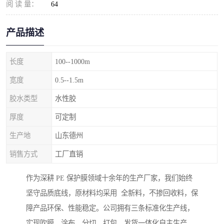
阅 读 量：
64
产品描述
长度
100--1000m
宽度
0.5--1.5m
胶水类型
水性胶
厚度
可定制
生产地
山东德州
销售方式
工厂直销
作为深耕 PE 保护膜领域十余年的生产厂家，我们始终
坚守品质底线，原材料均采用 全新料，不掺回收料，保
障产品环保、性能稳定。公司拥有三条标准化生产线，
实现吹膜、涂布、分切、打包、发货一体化自主生产，