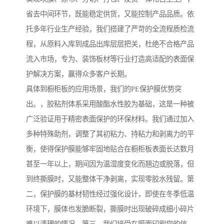
省去中间环节，既能稳定供货，又能控制产品品质。依
托多年行业生产经验，我们搭建了严苛的全流程质检流
程，从原料入库到成品出库层层把关，杜绝不合格产品
流入市场，专为、装饰板材等行业打造高适配的表面保
护解决方案，赢得众多客户长期。
具体到橱柜板的应用场景，我们的PE保护膜优势突
出。，胶粘剂体系采用酸酯水性胶为基础，这是一种被
广泛验证用于精密表面保护的环保材料。我们通过加入
多种特殊助剂，调整了其初粘力、持粘力和剥离力的平
衡，使得保护膜能够牢固地贴合在橱柜板表面长达数月
甚至一年以上，期间因为温湿度变化而翘边或脱落，但
到终撕膜时，又能整体干净剥离，实现零胶水残留。第
二，保护膜的基材韧性经过强化设计，即使在冬季低温
环境下，膜体也发脆断裂，撕膜时出现破碎成细小碎片