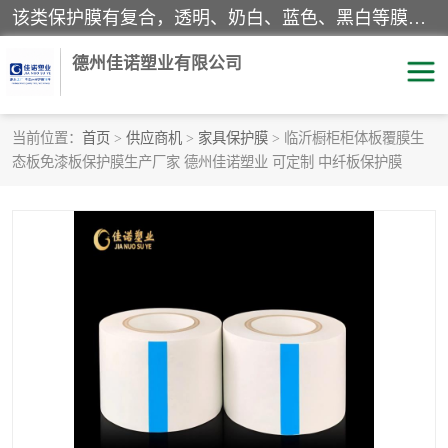
该类保护膜有复合，透明、奶白、蓝色、黑白等膜型。特高粘，高粘，中高粘，中粘，中低粘，低粘等。对于不同的粘力要求有相应的产品相适配。无胶渍残留污染。在较宽的收卷幅度下平整无皱纹，收卷长度大，利于机械化及自动化施工粘贴。为您的产品提供的表面保护解决方案。 产品广泛适用于：铝材、不锈钢、金属、塑料、电子、家电、家具、玻璃、化工材料、装饰材料等。
德州佳诺塑业有限公司
当前位置：
首页
>
供应商机
>
家具保护膜
> 临沂橱柜柜体板覆膜生
态板免漆板保护膜生产厂家 德州佳诺塑业 可定制 中纤板保护膜
pe保护膜
包装膜
地毯保护膜
家具保护膜
拉伸缠绕膜
透明保护膜
黑白保护膜
乳白保护膜
明蓝保护膜
纯黑保护膜
印字保护膜
彩钢板保护膜