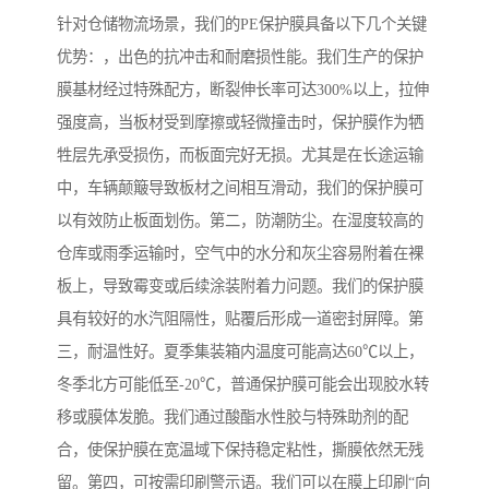
针对仓储物流场景，我们的PE保护膜具备以下几个关键
优势：，出色的抗冲击和耐磨损性能。我们生产的保护
膜基材经过特殊配方，断裂伸长率可达300%以上，拉伸
强度高，当板材受到摩擦或轻微撞击时，保护膜作为牺
牲层先承受损伤，而板面完好无损。尤其是在长途运输
中，车辆颠簸导致板材之间相互滑动，我们的保护膜可
以有效防止板面划伤。第二，防潮防尘。在湿度较高的
仓库或雨季运输时，空气中的水分和灰尘容易附着在裸
板上，导致霉变或后续涂装附着力问题。我们的保护膜
具有较好的水汽阻隔性，贴覆后形成一道密封屏障。第
三，耐温性好。夏季集装箱内温度可能高达60℃以上，
冬季北方可能低至-20℃，普通保护膜可能会出现胶水转
移或膜体发脆。我们通过酸酯水性胶与特殊助剂的配
合，使保护膜在宽温域下保持稳定粘性，撕膜依然无残
留。第四，可按需印刷警示语。我们可以在膜上印刷“向