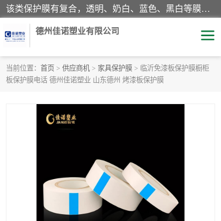
该类保护膜有复合，透明、奶白、蓝色、黑白等膜型。特高粘，高粘，中高粘，中粘，中低粘，低粘等。对于不同的粘力要求有相应的产品相适配。无胶渍残留污染。在较宽的收卷幅度下平整无皱纹，收卷长度大，利于机械化及自动化施工粘贴。为您的产品提供的表面保护解决方案。 产品广泛适用于：铝材、不锈钢、金属、塑料、电子、家电、家具、玻璃、化工材料、装饰材料等。
德州佳诺塑业有限公司
当前位置：
首页
>
供应商机
>
家具保护膜
> 临沂免漆板保护膜橱柜
板保护膜电话 德州佳诺塑业 山东德州 烤漆板保护膜
pe保护膜
包装膜
地毯保护膜
家具保护膜
拉伸缠绕膜
透明保护膜
黑白保护膜
乳白保护膜
明蓝保护膜
纯黑保护膜
印字保护膜
彩钢板保护膜