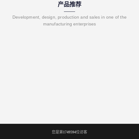
产品推荐
Development, design, production and sales in one of the
manufacturing enterprises
您是第
1749594
位访客