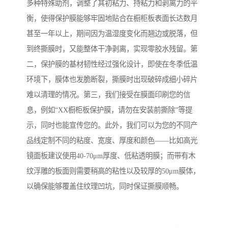
多种特殊助剂，调整了其初粘力、持粘力和剥离力的平
衡，使得保护膜能够牢固地贴合在橱柜板表面长达数月
甚至一年以上，期间因为温湿度变化而翘边或脱落，但
到终撕膜时，又能整体干净剥离，实现零胶水残留。第
二，保护膜的基材韧性经过强化设计，即使在冬季低温
环境下，膜体也发脆断裂，撕膜时出现破碎成细小碎片
难以清理的情况。第三，我们接受在膜面印刷您的信
息，例如“XX橱柜板保护膜，请勿在安装前撕除”等提
示，同时也能宣传您的。此外，我们可以为您的不同产
品线定制不同的粘度、宽度、厚度和颜色——比如高光
镜面板建议使用40-70μm厚度、低粘透明膜；而带有木
纹浮雕的板面则需要稍高的粘性以及较厚的50μm膜体，
以确保能够覆盖住纹理凹坑，同时保证撕膜顺畅。