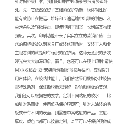
针对橱柜板厂家，我们的印刷型PE保护膜具有多重好
处。先，它依然保留了基础的保护功能：膜体韧性好，
能有效防止在搬运、堆垛和长途运输中出现的划伤、灰
尘污染以及轻微撞击。即使印刷了图案，也削弱其物理
强度。其次，印刷功能带来了实实在在的营销价值：当
您的橱柜板被送到家具厂或装修现场时，安装工人和业
主眼看到的就是印有标识的保护膜，这种无意识的多次
曝光会大大加深印象。而且，您还可以在膜上印刷“请使
用XX胶粘合”或“安装前勿撕膜”等指导语句，变相提升
用户体验。在胶粘性能上，我们依然采用酸酯水性胶搭
配特殊助剂，保证撕膜后无残留，影响橱柜板的美观。
我们还可以根据您的要求，定制不同粘度的胶水——比
如针对贴面板，使用低粘保护膜即可；针对未涂装的毛
板或带有木刺的表面，则需要中高粘度的产品。宽度、
厚度、颜色也都可以按需定制，甚至可以将保护膜做成