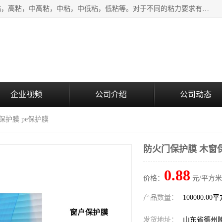
该类保护膜有复合，透明、奶白、蓝色、黑白等膜型。特高粘，高粘，中高粘，中粘，中低粘，低粘等。对于不同的粘力要求有相应的产品相适配。无胶渍残留污染。在较宽的收卷幅度下平整无皱纹，收卷长度大，利于机械化及自动化施工粘贴。为您的产品提供的表面保护解决方案。 产品广泛适用于：铝材、不锈钢、金属、塑料、电子、家电、家具、玻璃、化工材料、装饰材料等。
企业视频
公司介绍
公司动态
保护膜 pe保护膜
防火门保护膜 木窗保
0.88
价格：
元/平方米
产品数量：
100000.00
发货地址：
山东省德州