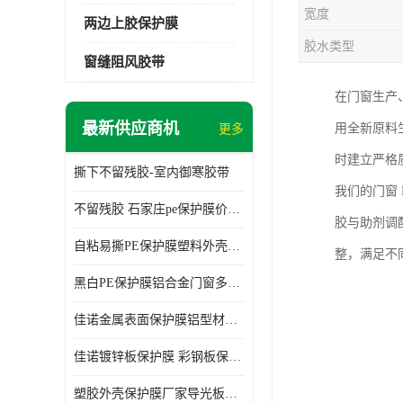
宽度
两边上胶保护膜
胶水类型
窗缝阻风胶带
在门窗生产
最新供应商机
用全新原料
更多
时建立严格
撕下不留残胶-室内御寒胶带
我们的门窗
不留残胶 石家庄pe保护膜价格 塑料薄膜
胶与助剂调
自粘易撕PE保护膜塑料外壳导光板亚克力板膜操作方便
整，满足不
黑白PE保护膜铝合金门窗多种颜色支持定制生产
佳诺金属表面保护膜铝型材保护膜不留残胶铝合金窗框保护胶带
佳诺镀锌板保护膜 彩钢板保护pe保护膜
塑胶外壳保护膜厂家导光板保护膜 铝单板保护膜胶带易撕不留胶