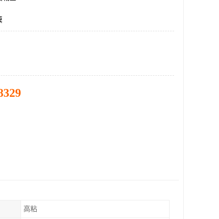
膜
8329
高粘