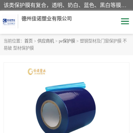
该类保护膜有复合，透明、奶白、蓝色、黑白等膜型。特高粘，高粘，中高粘，中粘，中低粘，低粘等。对于不同的粘力要求有相应的产品相适配。无胶渍残留污染。在较宽的收卷幅度下平整无皱纹，收卷长度大，利于机械化及自动化施工粘贴。为您的产品提供的表面保护解决方案。 产品广泛适用于：铝材、不锈钢、金属、塑料、电子、家电、家具、玻璃、化工材料、装饰材料等。
德州佳诺塑业有限公司
当前位置：
首页
>
供应商机
>
pe保护膜
> 塑钢型材及门窗保护膜 不
易破 型材保护膜
pe保护膜
包装膜
地毯保护膜
家具保护膜
拉伸缠绕膜
透明保护膜
黑白保护膜
乳白保护膜
明蓝保护膜
纯黑保护膜
印字保护膜
彩钢板保护膜