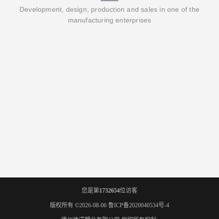
Development, design, production and sales in one of the
manufacturing enterprises
您是第
1732654
位访客
版权所有 ©2026-08-06
鲁ICP备2020040534号-4