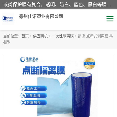
该类保护膜有复合，透明、奶白、蓝色、黑白等膜型。特高粘，高粘，中高粘，中粘，中低粘，低粘等。对于不同的粘力要求有相应的产品相适配。无胶渍残留污染。在较宽的收卷幅度下平整无皱纹，收卷长度大，利于机械化及自动化施工粘贴。为您的产品提供的表面保护解决方案。 产品广泛适用于：铝材、不锈钢、金属、塑料、电子、家电、家具、玻璃、化工材料、装饰材料等。
德州佳诺塑业有限公司
当前位置：
首页
>
供应商机
>
一次性隔离膜
> 易撕 点断式剥离膜 易
撕型
pe保护膜
包装膜
地毯保护膜
家具保护膜
拉伸缠绕膜
透明保护膜
黑白保护膜
乳白保护膜
明蓝保护膜
纯黑保护膜
印字保护膜
彩钢板保护膜