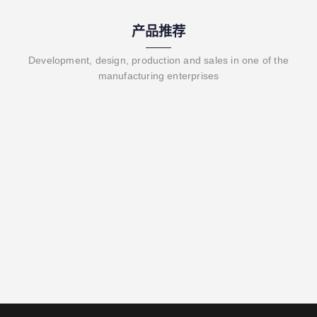
产品推荐
Development, design, production and sales in one of the
manufacturing enterprises