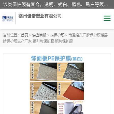
该类保护膜有复合，透明、奶白、蓝色、黑白等膜型。特高粘，高粘，中高粘，中粘，中低粘，低粘等。对于不同的粘力要求有相应的产品相适配。无胶渍残留污染。在较宽的收卷幅度下平整无皱纹，收卷长度大，利于机械化及自动化施工粘贴。为您的产品提供的表面保护解决方案。 产品广泛适用于：铝材、不锈钢、金属、塑料、电子、家电、家具、玻璃、化工材料、装饰材料等。
德州佳诺塑业有限公司
当前位置：
首页
>
供应商机
>
pe保护膜
> 南通启东门牌保护膜楼层
牌保护膜生产厂家 指引牌保护膜 铜牌保护膜
pe保护膜
包装膜
地毯保护膜
家具保护膜
拉伸缠绕膜
透明保护膜
黑白保护膜
乳白保护膜
明蓝保护膜
纯黑保护膜
印字保护膜
彩钢板保护膜