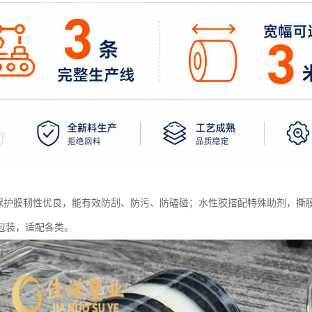
E 保护膜韧性优良，能有效防刮、防污、防磕碰；水性胶搭配特殊助剂，
包装，适配各类。