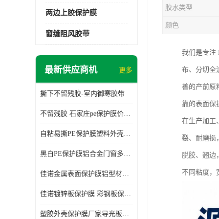
胶水类型
两边上胶保护膜
颜色
窗缝阻风胶带
我们是专注
最新供应商机
布、分切全
更多
善的产前原
撕下不留残胶-室内御寒胶带
靠的表面保
不留残胶 石家庄pe保护膜价格 塑料薄膜
在生产加工
自粘易撕PE保护膜塑料外壳导光板亚克力板膜操作方便
裂、耐磨损
黑白PE保护膜铝合金门窗多种颜色支持定制生产
脱胶、翘边
不同粘度，
佳诺金属表面保护膜铝型材保护膜不留残胶铝合金窗框保护胶带
佳诺镀锌板保护膜 彩钢板保护pe保护膜
塑胶外壳保护膜厂家导光板保护膜 铝单板保护膜胶带易撕不留胶