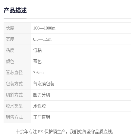
产品描述
长度
100—1000m
宽度
0.5—1.5m
粘度
低粘
颜色
蓝色
管芯直径
7.6cm
包装方式
气泡膜包装
切割方式
圆刀分切
胶水类型
水性胶
销售方式
工厂直销
十余年专注 PE 保护膜生产，我们始终坚守品质底线，