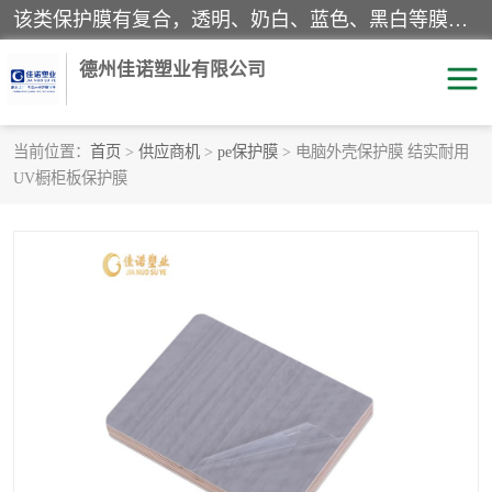
该类保护膜有复合，透明、奶白、蓝色、黑白等膜型。特高粘，高粘，中高粘，中粘，中低粘，低粘等。对于不同的粘力要求有相应的产品相适配。无胶渍残留污染。在较宽的收卷幅度下平整无皱纹，收卷长度大，利于机械化及自动化施工粘贴。为您的产品提供的表面保护解决方案。 产品广泛适用于：铝材、不锈钢、金属、塑料、电子、家电、家具、玻璃、化工材料、装饰材料等。
德州佳诺塑业有限公司
当前位置：
首页
>
供应商机
>
pe保护膜
> 电脑外壳保护膜 结实耐用
UV橱柜板保护膜
pe保护膜
包装膜
地毯保护膜
家具保护膜
拉伸缠绕膜
透明保护膜
黑白保护膜
乳白保护膜
明蓝保护膜
纯黑保护膜
印字保护膜
彩钢板保护膜