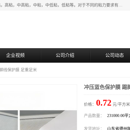
该类保护膜有复合，透明、奶白、蓝色、黑白等膜型。特高粘，高粘，中高粘，中粘，中低粘，低粘等。对于不同的粘力要求有相应的产品相适配。无胶渍残留污染。在较宽的收卷幅度下平整无皱纹，收卷长度大，利于机械化及自动化施工粘贴。为您的产品提供的表面保护解决方案。 产品广泛适用于：铝材、不锈钢、金属、塑料、电子、家电、家具、玻璃、化工材料、装饰材料等。
企业视频
公司介绍
公司动态
踢脚线保护膜 足重足米
冲压蓝色保护膜 踢
0.72
价格：
元/平方米
产品数量：
231000.00
发货地址：
山东省德州