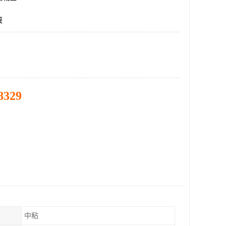
膜
8329
中粘