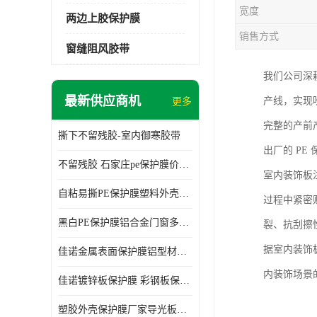
宽度
两边上胶保护膜
销售方式
窗缝阻风胶带
我们公司深
最新供应商机
产线，实现
更多
完整的产前
撕下不留残胶-室内御寒胶带
出厂的 P
不留残胶 石家庄pe保护膜价格 塑料薄膜
室内装饰板
自粘易撕PE保护膜塑料外壳导光板亚克力板膜操作方便
过程中紧密
黑白PE保护膜铝合金门窗多种颜色支持定制生产
裂、抗刮擦
据室内装饰
佳诺金属表面保护膜铝型材保护膜不留残胶铝合金窗框保护胶带
内装饰场景
佳诺镀锌板保护膜 彩钢板保护pe保护膜
塑胶外壳保护膜厂家导光板保护膜 铝单板保护膜胶带易撕不留胶