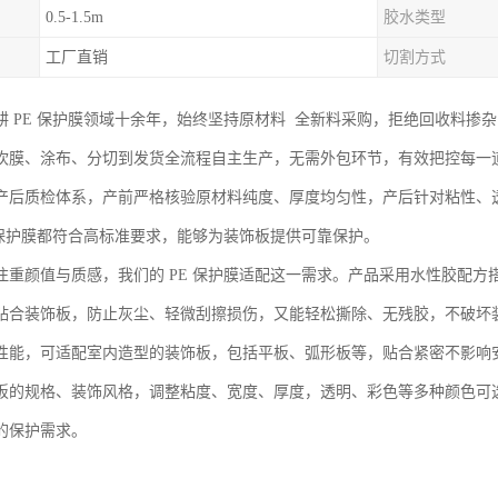
0.5-1.5m
胶水类型
工厂直销
切割方式
耕 PE 保护膜领域十余年，始终坚持原材料 全新料采购，拒绝回收料掺
吹膜、涂布、分切到发货全流程自主生产，无需外包环节，有效把控每一
产后质检体系，产前严格核验原材料纯度、厚度均匀性，产后针对粘性、
E 保护膜都符合高标准要求，能够为装饰板提供可靠保护。
注重颜值与质感，我们的 PE 保护膜适配这一需求。产品采用水性胶配
贴合装饰板，防止灰尘、轻微刮擦损伤，又能轻松撕除、无残胶，不破坏
性能，可适配室内造型的装饰板，包括平板、弧形板等，贴合紧密不影响
板的规格、装饰风格，调整粘度、宽度、厚度，透明、彩色等多种颜色可
的保护需求。