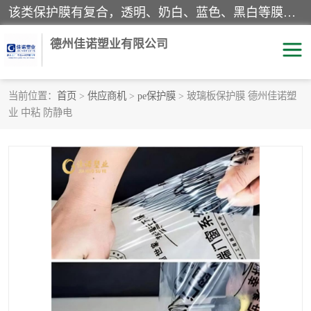
该类保护膜有复合，透明、奶白、蓝色、黑白等膜型。特高粘，高粘，中高粘，中粘，中低粘，低粘等。对于不同的粘力要求有相应的产品相适配。无胶渍残留污染。在较宽的收卷幅度下平整无皱纹，收卷长度大，利于机械化及自动化施工粘贴。为您的产品提供的表面保护解决方案。 产品广泛适用于：铝材、不锈钢、金属、塑料、电子、家电、家具、玻璃、化工材料、装饰材料等。
德州佳诺塑业有限公司
当前位置：
首页
>
供应商机
>
pe保护膜
> 玻璃板保护膜 德州佳诺塑
业 中粘 防静电
pe保护膜
包装膜
地毯保护膜
家具保护膜
拉伸缠绕膜
透明保护膜
黑白保护膜
乳白保护膜
明蓝保护膜
纯黑保护膜
印字保护膜
彩钢板保护膜