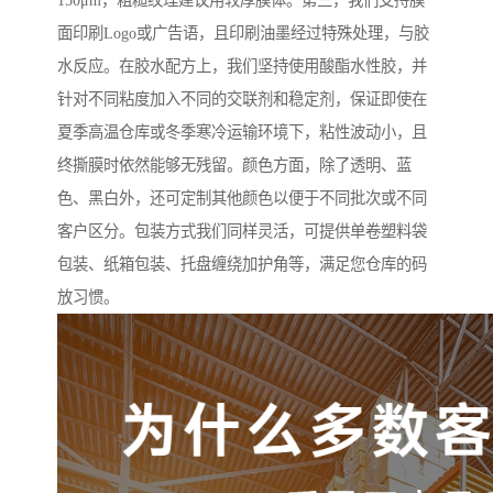
150μm，粗糙纹理建议用较厚膜体。第三，我们支持膜
面印刷Logo或广告语，且印刷油墨经过特殊处理，与胶
水反应。在胶水配方上，我们坚持使用酸酯水性胶，并
针对不同粘度加入不同的交联剂和稳定剂，保证即使在
夏季高温仓库或冬季寒冷运输环境下，粘性波动小，且
终撕膜时依然能够无残留。颜色方面，除了透明、蓝
色、黑白外，还可定制其他颜色以便于不同批次或不同
客户区分。包装方式我们同样灵活，可提供单卷塑料袋
包装、纸箱包装、托盘缠绕加护角等，满足您仓库的码
放习惯。