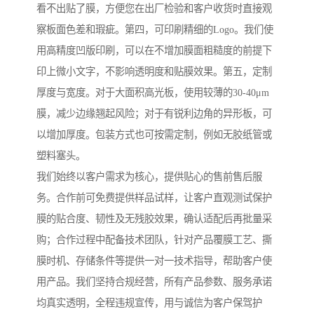
看不出贴了膜，方便您在出厂检验和客户收货时直接观
察板面色差和瑕疵。第四，可印刷精细的Logo。我们使
用高精度凹版印刷，可以在不增加膜面粗糙度的前提下
印上微小文字，不影响透明度和贴膜效果。第五，定制
厚度与宽度。对于大面积高光板，使用较薄的30-40μm
膜，减少边缘翘起风险；对于有锐利边角的异形板，可
以增加厚度。包装方式也可按需定制，例如无胶纸管或
塑料塞头。
我们始终以客户需求为核心，提供贴心的售前售后服
务。合作前可免费提供样品试样，让客户直观测试保护
膜的贴合度、韧性及无残胶效果，确认适配后再批量采
购；合作过程中配备技术团队，针对产品覆膜工艺、撕
膜时机、存储条件等提供一对一技术指导，帮助客户使
用产品。我们坚持合规经营，所有产品参数、服务承诺
均真实透明，全程违规宣传，用与诚信为客户保驾护