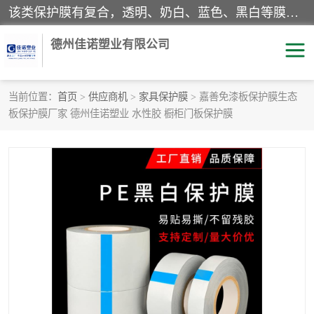
该类保护膜有复合，透明、奶白、蓝色、黑白等膜型。特高粘，高粘，中高粘，中粘，中低粘，低粘等。对于不同的粘力要求有相应的产品相适配。无胶渍残留污染。在较宽的收卷幅度下平整无皱纹，收卷长度大，利于机械化及自动化施工粘贴。为您的产品提供的表面保护解决方案。 产品广泛适用于：铝材、不锈钢、金属、塑料、电子、家电、家具、玻璃、化工材料、装饰材料等。
德州佳诺塑业有限公司
当前位置：
首页
>
供应商机
>
家具保护膜
> 嘉善免漆板保护膜生态
板保护膜厂家 德州佳诺塑业 水性胶 橱柜门板保护膜
pe保护膜
包装膜
地毯保护膜
家具保护膜
拉伸缠绕膜
透明保护膜
黑白保护膜
乳白保护膜
明蓝保护膜
纯黑保护膜
印字保护膜
彩钢板保护膜