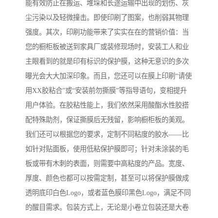
能有效防止在搬运、堆垛和长途运输中出现的划伤、灰
尘污染以及轻微撞击。即使印刷了图案，也削弱其物理
强度。其次，印刷功能带来了实实在在的营销价值：当
您的橱柜板被送到家具厂或装修现场时，安装工人和业
主眼看到的就是印有标识的保护膜，这种无意识的多次
曝光会大大加深印象。而且，您还可以在膜上印刷“请使
用XX胶粘合”或“安装前勿撕膜”等指导语句，变相提升
用户体验。在胶粘性能上，我们依然采用酸酯水性胶搭
配特殊助剂，保证撕膜后无残留，影响橱柜板的美观。
我们还可以根据您的要求，定制不同粘度的胶水——比
如针对贴面板，使用低粘保护膜即可；针对未涂装的毛
板或带有木刺的表面，则需要中高粘度的产品。宽度、
厚度、颜色也都可以按需定制，甚至可以将保护膜做成
透明底印白色Logo，或者蓝色膜印黑色Logo，满足不同
的醒目需求。包装方式上，无论是小卷立包装还是大卷