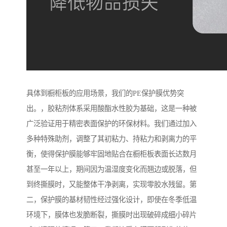
具体到橱柜板的应用场景，我们的PE保护膜优势突
出。，胶粘剂体系采用酸酯水性胶为基础，这是一种被
广泛验证用于精密表面保护的环保材料。我们通过加入
多种特殊助剂，调整了其初粘力、持粘力和剥离力的平
衡，使得保护膜能够牢固地贴合在橱柜板表面长达数月
甚至一年以上，期间因为温湿度变化而翘边或脱落，但
到终撕膜时，又能整体干净剥离，实现零胶水残留。第
二，保护膜的基材韧性经过强化设计，即使在冬季低温
环境下，膜体也发脆断裂，撕膜时出现破碎成细小碎片