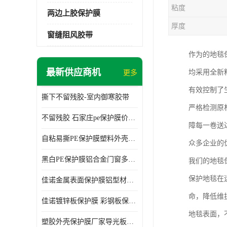
粘度
两边上胶保护膜
厚度
窗缝阻风胶带
作为的地毯
最新供应商机
均采用全新
更多
有效控制了
撕下不留残胶-室内御寒胶带
严格检测原
不留残胶 石家庄pe保护膜价格 塑料薄膜
障每一卷送
自粘易撕PE保护膜塑料外壳导光板亚克力板膜操作方便
众多企业的
黑白PE保护膜铝合金门窗多种颜色支持定制生产
我们的地毯
保护地毯在
佳诺金属表面保护膜铝型材保护膜不留残胶铝合金窗框保护胶带
命，降低维
佳诺镀锌板保护膜 彩钢板保护pe保护膜
地毯表面，
塑胶外壳保护膜厂家导光板保护膜 铝单板保护膜胶带易撕不留胶