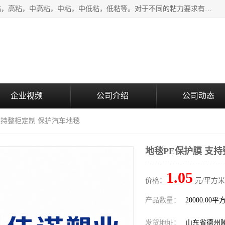
该类保护膜有复合，透明、奶白、蓝色、黑白等膜型。特高粘，高粘，中高粘，中粘，中低粘，低粘等。对于不同的粘力要求有相应的产品相适配。无胶渍残留污染。在较宽的收卷幅度下平整无皱纹，收卷长度大，利于机械化及自动化施工粘贴。为您的产品提供的表面保护解决方案。 产品广泛适用于：铝材、不锈钢、金属、塑料、电子、家电、家具、玻璃、化工材料、装饰材料等。
企业视频
公司介绍
公司动态
 支持整柜定制 保护汽车地毯
地毯PE保护膜 支
1.05
价格：
元/平方米
产品数量：
20000.00平
发货地址：
山东省德州