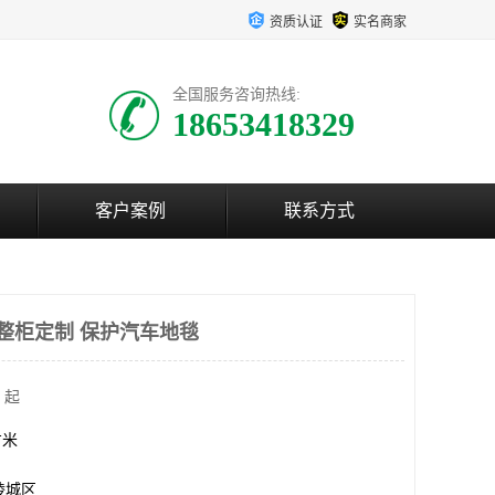
资质认证
实名商家
全国服务咨询热线:
18653418329
客户案例
联系方式
持整柜定制 保护汽车地毯
 起
方米
陵城区