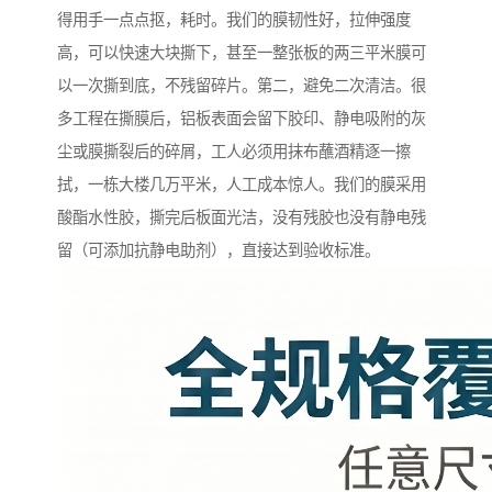
得用手一点点抠，耗时。我们的膜韧性好，拉伸强度
高，可以快速大块撕下，甚至一整张板的两三平米膜可
以一次撕到底，不残留碎片。第二，避免二次清洁。很
多工程在撕膜后，铝板表面会留下胶印、静电吸附的灰
尘或膜撕裂后的碎屑，工人必须用抹布蘸酒精逐一擦
拭，一栋大楼几万平米，人工成本惊人。我们的膜采用
酸酯水性胶，撕完后板面光洁，没有残胶也没有静电残
留（可添加抗静电助剂），直接达到验收标准。