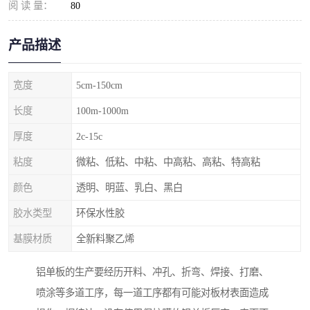
阅 读 量：
80
产品描述
宽度
5cm-150cm
长度
100m-1000m
厚度
2c-15c
粘度
微粘、低粘、中粘、中高粘、高粘、特高粘
颜色
透明、明蓝、乳白、黑白
胶水类型
环保水性胶
基膜材质
全新料聚乙烯
铝单板的生产要经历开料、冲孔、折弯、焊接、打磨、
喷涂等多道工序，每一道工序都有可能对板材表面造成