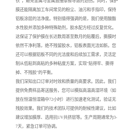
衣”，避免金属与金属直接摩擦导致的划伤。同时，保护
膜还能隔离加工车间常见的粉尘、油污和手指印，保持
铝板涂层的洁净度。特别值得强调的是，我们使用酸酯
水性胶并添加多种特殊助剂，胶水配方经过反复优化。
这保证了保护膜在长达数周甚至数月的贴覆后，撕膜时
依然干净利落，绝不残留胶水，铝板表面光洁如新。您
还可以根据铝板不同的光洁度和后续加工需求，灵活定
制从低粘到高粘的多种粘度方案，实现“贴得牢、撕得
掉、不残胶”的平衡。
我们深知出口订单对时效和质量的高要求。因此，我们
提供免费样品寄送服务，您可以模拟高温高湿环境（如
放在恒温恒湿箱中72小时）进行加速老化测试，验证无
残胶效果。我们的技术团队可提供的耐候性建议，比如
建议增加膜厚、选用抗UV共挤层等。生产周期通常为3-
7天，紧急订单可协调。