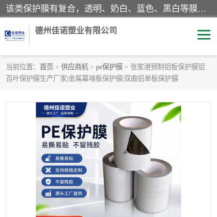
该类保护膜有复合，透明、奶白、蓝色、黑白等膜型。特高粘，高粘，中高粘，中粘，中低粘，低粘等。对于不同的粘力要求有相应的产品相适配。无胶渍残留污染。在较宽的收卷幅度下平整无皱纹，收卷长度大，利于机械化及自动化施工粘贴。为您的产品提供的表面保护解决方案。 产品广泛适用于：铝材、不锈钢、金属、塑料、电子、家电、家具、玻璃、化工材料、装饰材料等。
德州佳诺塑业有限公司
当前位置：
首页
>
供应商机
>
pe保护膜
> 张家港预制铝板保护膜铝
百叶保护膜生产厂家|金属幕墙板保护膜|双曲铝单板保护膜
pe保护膜
包装膜
地毯保护膜
家具保护膜
拉伸缠绕膜
透明保护膜
黑白保护膜
乳白保护膜
明蓝保护膜
纯黑保护膜
印字保护膜
彩钢板保护膜