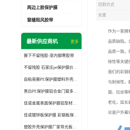
切割方式
两边上胶保护膜
长度
窗缝阻风胶带
作为一家拥
最新供应商机
品质缺陷。
更多
品质一致。
撕下不留残胶-室内御寒胶带
除性等关键
不留残胶 石家庄pe保护膜价格 塑料薄膜
我们的彩钢
自粘易撕PE保护膜塑料外壳导光板亚克力板膜操作方便
与耐候性，
黑白PE保护膜铝合金门窗多种颜色支持定制生产
面、拉丝等
老化，延长
佳诺金属表面保护膜铝型材保护膜不留残胶铝合金窗框保护胶带
论是户外幕
佳诺镀锌板保护膜 彩钢板保护pe保护膜
塑胶外壳保护膜厂家导光板保护膜 铝单板保护膜胶带易撕不留胶