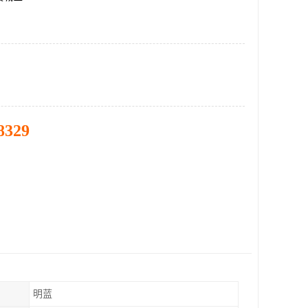
8329
明蓝