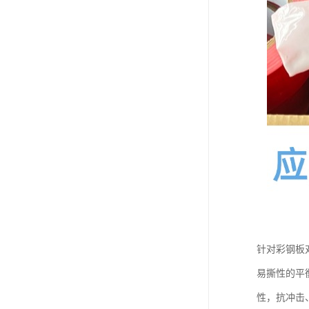
针对彩钢板
易撕性的平
性，抗冲击