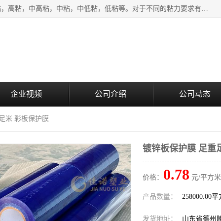
该类保护膜有复合，透明、奶白、蓝色、黑白等膜型。特高粘，高粘，中高粘，中粘，中低粘，低粘等。对于不同的粘力要求有相应的产品相适配。无胶渍残留污染。在较宽的收卷幅度下平整无皱纹，收卷长度大，利于机械化及自动化施工粘贴。为您的产品提供的表面保护解决方案。 产品广泛适用于：铝材、不锈钢、金属、塑料、电子、家电、家具、玻璃、化工材料、装饰材料等。
企业视频
公司介绍
公司动态
重足米 彩板保护膜
镀锌板保护膜 足重
0.78
价格：
元/平方米
产品数量：
258000.00
发货地址：
山东省德州