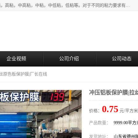
该类保护膜有复合，透明、奶白、蓝色、黑白等膜型。特高粘，高粘，中高粘，中粘，中低粘，低粘等。对于不同的粘力要求有相应的产品相适配。无胶渍残留污染。在较宽的收卷幅度下平整无皱纹，收卷长度大，利于机械化及自动化施工粘贴。为您的产品提供的表面保护解决方案。 产品广泛适用于：铝材、不锈钢、金属、塑料、电子、家电、家具、玻璃、化工材料、装饰材料等。
企业视频
公司介绍
公司动态
拉丝原色板保护膜|厂长在线
冲压铝板保护膜|拉
0.75
价格：
元/平方米
产品数量：
9999.00平
发货地址：
山东省德州