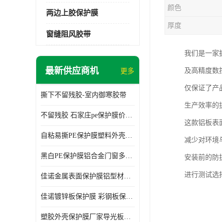
颜色
两边上胶保护膜
厚度
窗缝阻风胶带
我们是一家
最新供应商机
及高精度数
更多
仅保证了产
撕下不留残胶-室内御寒胶带
生产效率的
不留残胶 石家庄pe保护膜价格 塑料薄膜
这款铝板表
自粘易撕PE保护膜塑料外壳导光板亚克力板膜操作方便
减少对环境
黑白PE保护膜铝合金门窗多种颜色支持定制生产
安装前的防
进行测试选
佳诺金属表面保护膜铝型材保护膜不留残胶铝合金窗框保护胶带
佳诺镀锌板保护膜 彩钢板保护pe保护膜
塑胶外壳保护膜厂家导光板保护膜 铝单板保护膜胶带易撕不留胶