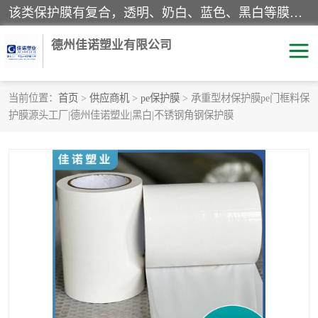
该类保护膜有复合，透明、奶白、蓝色、黑白等膜型。特高粘，高粘，中高粘，中粘，中低粘，低粘等。对于不同的粘力要求有相应的产品相适配。无胶渍残留污染。在较宽的收卷幅度下平整无皱纹，收卷长度大，利于机械化及自动化施工粘贴。为您的产品提供的表面保护解决方案。 产品广泛适用于：铝材、不锈钢、金属、塑料、电子、家电、家具、玻璃、化工材料、装饰材料等。
德州佳诺塑业有限公司
当前位置：
首页
>
供应商机
>
pe保护膜
> 承重型材保护膜pe门框料保
护膜源头工厂|德州佳诺塑业|黑白|不锈钢角钢保护膜
pe保护膜
包装膜
地毯保护膜
家具保护膜
拉伸缠绕膜
透明保护膜
黑白保护膜
乳白保护膜
明蓝保护膜
纯黑保护膜
印字保护膜
彩钢板保护膜