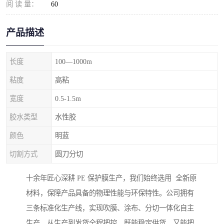
阅 读 量：
60
产品描述
长度
100—1000m
粘度
高粘
宽度
0.5-1.5m
胶水类型
水性胶
颜色
明蓝
切割方式
圆刀分切
十余年匠心深耕 PE 保护膜生产，我们始终选用 全新原
材料，保障产品具备的物理性能与环保特性。公司拥有
三条标准化生产线，实现吹膜、涂布、分切一体化自主
生产，从生产到发货全程把控，既能稳定供货，又能把