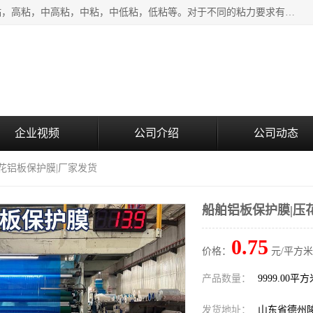
该类保护膜有复合，透明、奶白、蓝色、黑白等膜型。特高粘，高粘，中高粘，中粘，中低粘，低粘等。对于不同的粘力要求有相应的产品相适配。无胶渍残留污染。在较宽的收卷幅度下平整无皱纹，收卷长度大，利于机械化及自动化施工粘贴。为您的产品提供的表面保护解决方案。 产品广泛适用于：铝材、不锈钢、金属、塑料、电子、家电、家具、玻璃、化工材料、装饰材料等。
企业视频
公司介绍
公司动态
压花铝板保护膜|厂家发货
船舶铝板保护膜|压
0.75
价格：
元/平方米
产品数量：
9999.00平
发货地址：
山东省德州