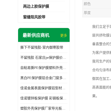
颜色
两边上胶保护膜
厚度
窗缝阻风胶带
我们立足于
最新供应商机
层共挤吹膜
更多
垂直整合的
撕下不留残胶-室内御寒胶带
为客户提供
不留残胶 石家庄pe保护膜价格 塑料薄膜
我司生产的
自粘易撕PE保护膜塑料外壳导光板亚克力板膜操作方便
合均匀涂布
黑白PE保护膜铝合金门窗多种颜色支持定制生产
御其在加工
高表面能的
佳诺金属表面保护膜铝型材保护膜不留残胶铝合金窗框保护胶带
果。
佳诺镀锌板保护膜 彩钢板保护pe保护膜
塑胶外壳保护膜厂家导光板保护膜 铝单板保护膜胶带易撕不留胶