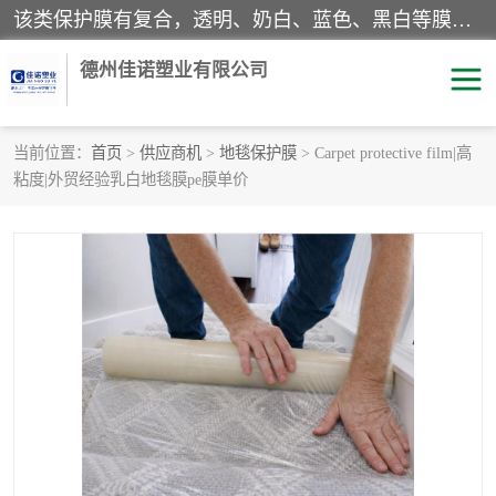
该类保护膜有复合，透明、奶白、蓝色、黑白等膜型。特高粘，高粘，中高粘，中粘，中低粘，低粘等。对于不同的粘力要求有相应的产品相适配。无胶渍残留污染。在较宽的收卷幅度下平整无皱纹，收卷长度大，利于机械化及自动化施工粘贴。为您的产品提供的表面保护解决方案。 产品广泛适用于：铝材、不锈钢、金属、塑料、电子、家电、家具、玻璃、化工材料、装饰材料等。
德州佳诺塑业有限公司
当前位置：
首页
>
供应商机
>
地毯保护膜
> Carpet protective film|高
粘度|外贸经验乳白地毯膜pe膜单价
pe保护膜
包装膜
地毯保护膜
家具保护膜
拉伸缠绕膜
透明保护膜
黑白保护膜
乳白保护膜
明蓝保护膜
纯黑保护膜
印字保护膜
彩钢板保护膜