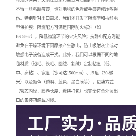
啡渍的污染，又能在数周乃至数月后撕除时干净利落，
不留一丝粘胶痕迹，也对地毯的色泽或手感造成压敏损
伤。特别针对出口需求，我们还开发了阻燃型和抗静电
型保护膜：阻燃配方可满足国际防火标准（如
BS 5867），降低物流环节的火灾风险；抗静电配方则能
避免在干燥环境下因摩擦产生静电，防止吸附灰尘或对
敏感电子设备造成干扰。此外，我们可以根据不同的地
毯材质（短毛、长毛、圈绒、割绒）定制粘度（低、
中、高粘）、宽度（宽可达1500mm）、厚度（30-微
米）以及颜色（透明、蓝色、黑白膜等），包装方式
（管芯内径、膜卷长度、缠绕打包）也完全符合外贸出
口的集装箱装载习惯。