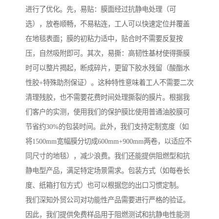
进行了优化。先，易贴：膜面经过抗静电处理（可
选），放卷顺畅，不易粘连，工人可以快速定位并覆盖
在地毯表面；膜的初粘力适中，贴合时不需要反复按
压，自然吸附即可。其次，易撕：高韧性基材使得撕膜
时可以整片揭起，断成碎片，更留下胶水残留（酸酯水
性胶+特殊助剂保证）。这种特性意味着工人不需要二次
清理残胶，也不需要花费时间处理撕裂的膜片。根据我
们客户的实测，使用我们的保护膜比使用普通油胶膜可
节省约30%的包装时间。此外，我们支持定制宽度（如
将1500mm宽幅膜分切成600mm+900mm两卷，以适应不
同尺寸的地毯），减少浪费。我们还能提供阻燃型和抗
静电型产品，满足特定场景需求。包装方式（如每卷长
度、纸箱打包方式）也可以根据您的出口习惯定制。
我们深知外贸公司对功能性产品需要进行严格的验证。
因此，我们提供免费样品用于阻燃测试和抗静电性能测