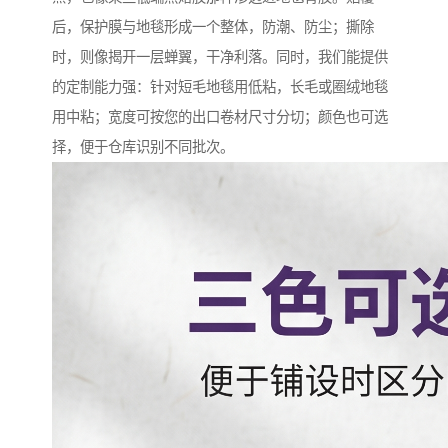
后，保护膜与地毯形成一个整体，防潮、防尘；撕除
时，则像揭开一层蝉翼，干净利落。同时，我们能提供
的定制能力强：针对短毛地毯用低粘，长毛或圈绒地毯
用中粘；宽度可按您的出口卷材尺寸分切；颜色也可选
择，便于仓库识别不同批次。