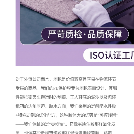
对于外贸公司而言，地毯是价值较高且容易在物流环节
受损的商品。我们的PE保护膜专为地毯表面设计，其韧
性能抵御叉车搬运时的刮擦、工人鞋底的泥沙以及包装
纸箱的边角压迫。胶水方面，我们采用的是酸酯水性胶
+特殊助剂的优化配方，这种胶体大的优势是“可控残留”
——我们保证的是“零残留”。它像劣质油胶那样氧化发
黑，也像某些低端热熔胶那样渗透进地毯背胶。贴覆