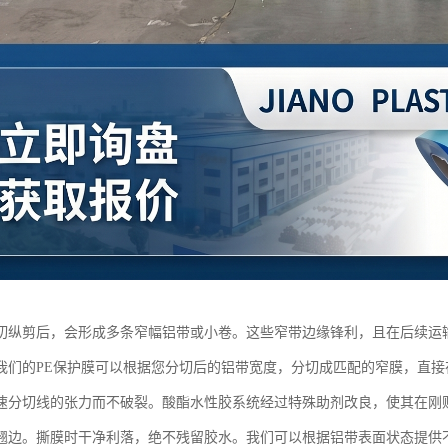
切纵剪后，会形成多条窄幅铝带或小卷。这些窄带边缘锋利，且在后续运
我们的PE保护膜可以根据您分切后的铝带宽度，分切成匹配的窄膜，直
速分切线的张力而不破裂。酸酯水性胶系统经过特殊助剂改良，使其在刚
翘边。撕膜时干净利落，绝不残留胶水。我们可以根据铝带表面状态提供