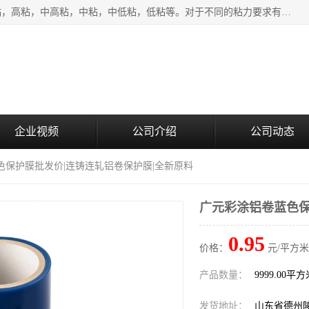
该类保护膜有复合，透明、奶白、蓝色、黑白等膜型。特高粘，高粘，中高粘，中粘，中低粘，低粘等。对于不同的粘力要求有相应的产品相适配。无胶渍残留污染。在较宽的收卷幅度下平整无皱纹，收卷长度大，利于机械化及自动化施工粘贴。为您的产品提供的表面保护解决方案。 产品广泛适用于：铝材、不锈钢、金属、塑料、电子、家电、家具、玻璃、化工材料、装饰材料等。
企业视频
公司介绍
公司动态
色保护膜批发价|连铸连轧铝卷保护膜|全新原料
广元彩涂铝卷蓝色保
0.95
价格：
元/平方米
产品数量：
9999.00平
发货地址：
山东省德州