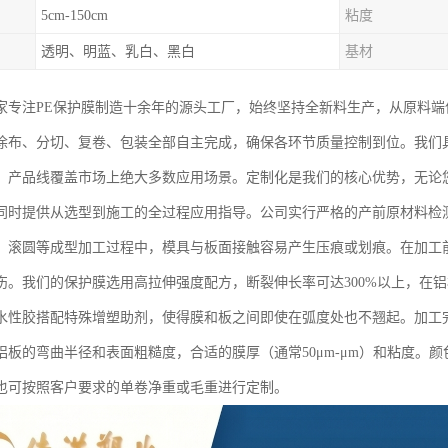
5cm-150cm
粘度
透明、明蓝、乳白、黑白
基材
家专注PE保护膜制造十余年的源头工厂，始终坚持全新料生产，从原料
涂布、分切、复卷、包装全部自主完成，确保各环节质量控制到位。我们
，产品线覆盖市场上绝大多数应用场景。定制化是我们的核心优势，无论
同时提供从选型到施工的全过程应用指导。公司实行严格的产前原材料检
、滚圆等成型加工过程中，模具与板面接触容易产生压痕或划痕。在加工
伤。我们的保护膜选用高拉伸强度配方，断裂伸长率可达300%以上，在
水性胶搭配特殊增塑助剂，使得膜和板之间即使在弧度处也不翘起。加工
铝板的弯曲半径和表面粗糙度，合适的膜厚（通常50μm-μm）和粘度。
也可按照客户要求的单卷净重或毛重进行定制。