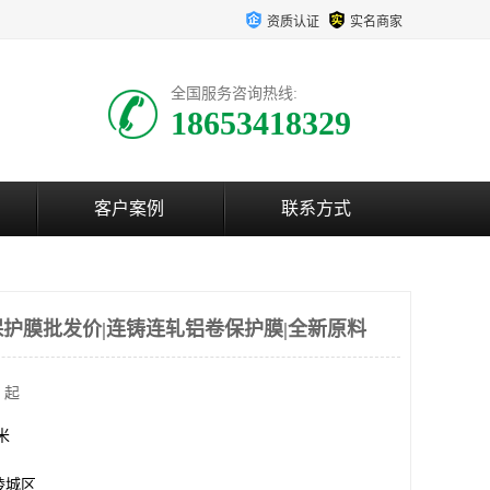
资质认证
实名商家
全国服务咨询热线:
18653418329
客户案例
联系方式
护膜批发价|连铸连轧铝卷保护膜|全新原料
 起
方米
陵城区