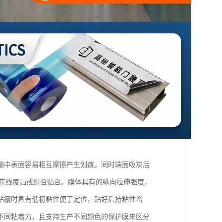
输中表面容易相互摩擦产生划痕，同时端面吸灰后
接在线覆贴或组合贴合。膜体具有的纵向拉伸强度，
贴覆时具有低初粘性便于定位，贴好后持粘性增
不同粘着力，且支持生产不同颜色的保护膜来区分