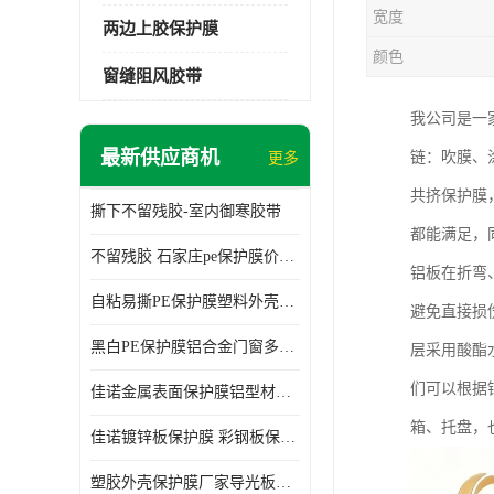
宽度
两边上胶保护膜
颜色
窗缝阻风胶带
我公司是一
最新供应商机
链：吹膜、
更多
共挤保护膜
撕下不留残胶-室内御寒胶带
都能满足，
不留残胶 石家庄pe保护膜价格 塑料薄膜
铝板在折弯
自粘易撕PE保护膜塑料外壳导光板亚克力板膜操作方便
避免直接损
黑白PE保护膜铝合金门窗多种颜色支持定制生产
层采用酸酯
们可以根据
佳诺金属表面保护膜铝型材保护膜不留残胶铝合金窗框保护胶带
箱、托盘，
佳诺镀锌板保护膜 彩钢板保护pe保护膜
塑胶外壳保护膜厂家导光板保护膜 铝单板保护膜胶带易撕不留胶