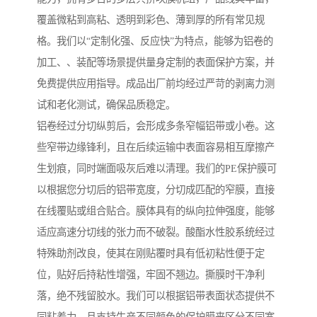
覆盖微粘到高粘、透明到彩色、薄到厚的所有常见规
格。我们以“定制化强、反应快”为特点，能够为铝卷的
加工、、装配等场景提供量身定制的表面保护方案，并
免费提供应用指导。成品出厂前均经过严苛的剥离力测
试和老化测试，确保品质稳定。
铝卷经过分切纵剪后，会形成多条窄幅铝带或小卷。这
些窄带边缘锋利，且在后续运输中表面容易相互摩擦产
生划痕，同时端面吸灰后难以清理。我们的PE保护膜可
以根据您分切后的铝带宽度，分切成匹配的窄膜，直接
在线覆贴或组合贴合。膜体具有的纵向拉伸强度，能够
适应高速分切线的张力而不破裂。酸酯水性胶系统经过
特殊助剂改良，使其在刚贴覆时具有低初粘性便于定
位，贴好后持粘性增强，牢固不翘边。撕膜时干净利
落，绝不残留胶水。我们可以根据铝带表面状态提供不