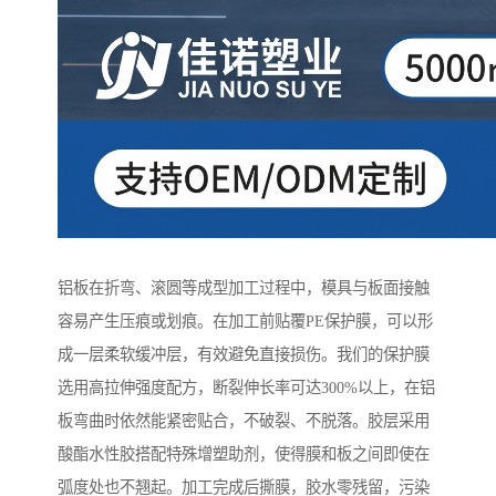
铝板在折弯、滚圆等成型加工过程中，模具与板面接触
容易产生压痕或划痕。在加工前贴覆PE保护膜，可以形
成一层柔软缓冲层，有效避免直接损伤。我们的保护膜
选用高拉伸强度配方，断裂伸长率可达300%以上，在铝
板弯曲时依然能紧密贴合，不破裂、不脱落。胶层采用
酸酯水性胶搭配特殊增塑助剂，使得膜和板之间即使在
弧度处也不翘起。加工完成后撕膜，胶水零残留，污染