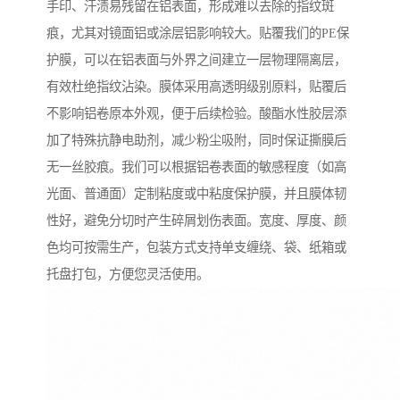
手印、汗渍易残留在铝表面，形成难以去除的指纹斑
痕，尤其对镜面铝或涂层铝影响较大。贴覆我们的PE保
护膜，可以在铝表面与外界之间建立一层物理隔离层，
有效杜绝指纹沾染。膜体采用高透明级别原料，贴覆后
不影响铝卷原本外观，便于后续检验。酸酯水性胶层添
加了特殊抗静电助剂，减少粉尘吸附，同时保证撕膜后
无一丝胶痕。我们可以根据铝卷表面的敏感程度（如高
光面、普通面）定制粘度或中粘度保护膜，并且膜体韧
性好，避免分切时产生碎屑划伤表面。宽度、厚度、颜
色均可按需生产，包装方式支持单支缠绕、袋、纸箱或
托盘打包，方便您灵活使用。