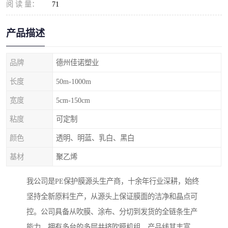
阅 读 量：
71
产品描述
品牌
德州佳诺塑业
长度
50m-1000m
宽度
5cm-150cm
粘度
可定制
颜色
透明、明蓝、乳白、黑白
基材
聚乙烯
我公司是PE保护膜源头生产商，十余年行业深耕，始终
坚持全新原料生产，从源头上保证膜面的洁净和晶点可
控。公司具备从吹膜、涂布、分切到发货的全链条生产
能力，拥有多台的多层共挤吹膜机组，产品线其丰富，