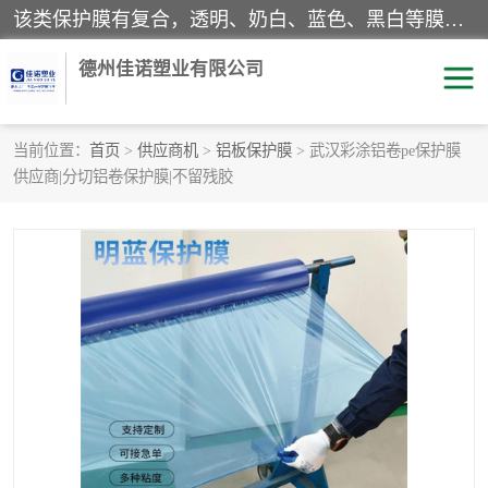
该类保护膜有复合，透明、奶白、蓝色、黑白等膜型。特高粘，高粘，中高粘，中粘，中低粘，低粘等。对于不同的粘力要求有相应的产品相适配。无胶渍残留污染。在较宽的收卷幅度下平整无皱纹，收卷长度大，利于机械化及自动化施工粘贴。为您的产品提供的表面保护解决方案。 产品广泛适用于：铝材、不锈钢、金属、塑料、电子、家电、家具、玻璃、化工材料、装饰材料等。
德州佳诺塑业有限公司
当前位置：
首页
>
供应商机
>
铝板保护膜
> 武汉彩涂铝卷pe保护膜
供应商|分切铝卷保护膜|不留残胶
pe保护膜
包装膜
地毯保护膜
家具保护膜
拉伸缠绕膜
透明保护膜
黑白保护膜
乳白保护膜
明蓝保护膜
纯黑保护膜
印字保护膜
彩钢板保护膜