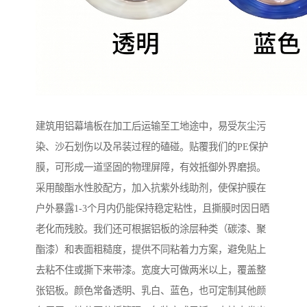
建筑用铝幕墙板在加工后运输至工地途中，易受灰尘污
染、沙石划伤以及吊装过程的磕碰。贴覆我们的PE保护
膜，可形成一道坚固的物理屏障，有效抵御外界磨损。
采用酸酯水性胶配方，加入抗紫外线助剂，使保护膜在
户外暴露1-3个月内仍能保持稳定粘性，且撕膜时因日晒
老化而残胶。我们还可根据铝板的涂层种类（碳漆、聚
酯漆）和表面粗糙度，提供不同粘着力方案，避免贴上
去粘不住或撕下来带漆。宽度大可做两米以上，覆盖整
张铝板。颜色常备透明、乳白、蓝色，也可定制其他颜