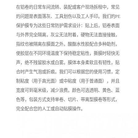
在铝卷的日常车间流转、装配或客户现场拆程中，常见
的问题是表面落灰、工具划伤以及工人手印。我们的PE
保护膜专为这些日常防护需求设计：贴上后，铝卷表面
与外界完全隔离，灰尘无法附着，硬物无法直接接触，
指纹也被隔离在膜面之外。酸酯水性胶配合多种助剂，
使胶层在不同环境温度下保持稳定粘性，撕膜时轻快无
声，绝不残留胶水或白雾。膜体本身柔软且有韧性，贴
合时产生气泡或折痕。我们可以根据您的使用习惯，定
制粘度（用于高光面）或中粘度（用于普通面），并且
宽度可到毫米级，减少浪费。颜色可选透明、黄色、蓝
色等，包装方式支持单卷、切片、带离型膜卷等形式，
完全配合您的人工或自动贴膜操作。