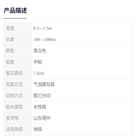
产品描述
宽度
0.5—1.5m
长度
100—1000m
颜色
黑白色
粘度
中粘
管芯直径
7.6cm
包装方式
气泡膜包装
切割方式
圆刀分切
胶水类型
水性胶
发货地
山东德州
适用场景
地毯