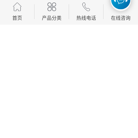
首页
产品分类
热线电话
在线咨询
我们专为钢板定制的PE保护膜，在性能上充分贴合钢板
的防护需求，凸显多重核心优势。产品韧性，能够紧密
贴合钢板表面，有效缓冲外部冲击力，抵御运输、仓
储、加工过程中产生的摩擦、划痕、碰撞等损伤，避免
钢板表面出现锈蚀、氧化、污渍附着等问题，守护钢板
的原始光泽与平整度。胶层方面，我们采用环保型酸酯
水性胶，搭配多种特殊助剂，不仅粘性稳定，能够紧密