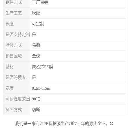
销售方式
工厂直销
生产工艺
吹膜
长度
可定制
是否支持定制
是
撕裂方式
易撕
销售区域
全球
基材
聚乙烯PE膜
是否跨境专供货源
是
宽度
0.2m-1.5m
可耐温度范围
90℃
撕断方式
切断
我们是一家专注PE保护膜生产超过十年的源头企业。公