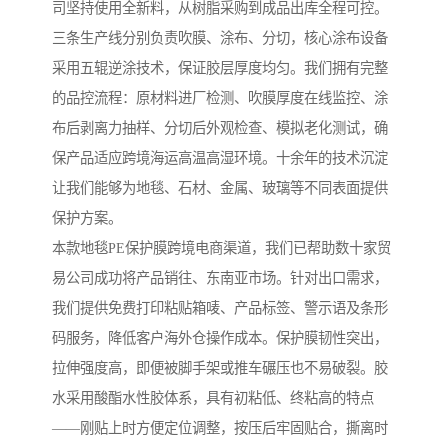
司坚持使用全新料，从树脂采购到成品出库全程可控。
三条生产线分别负责吹膜、涂布、分切，核心涂布设备
采用五辊逆涂技术，保证胶层厚度均匀。我们拥有完整
的品控流程：原材料进厂检测、吹膜厚度在线监控、涂
布后剥离力抽样、分切后外观检查、模拟老化测试，确
保产品适应跨境海运高温高湿环境。十余年的技术沉淀
让我们能够为地毯、石材、金属、玻璃等不同表面提供
保护方案。
本款地毯PE保护膜跨境电商渠道，我们已帮助数十家贸
易公司成功将产品销往、东南亚市场。针对出口需求，
我们提供免费打印粘贴箱唛、产品标签、警示语及条形
码服务，降低客户海外仓操作成本。保护膜韧性突出，
拉伸强度高，即便被脚手架或推车碾压也不易破裂。胶
水采用酸酯水性胶体系，具有初粘低、终粘高的特点
——刚贴上时方便定位调整，按压后牢固贴合，撕离时