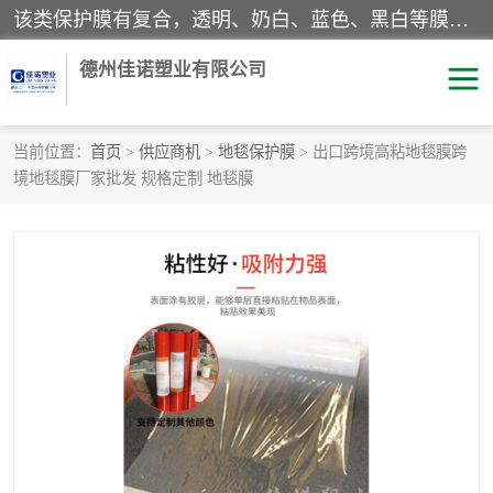
该类保护膜有复合，透明、奶白、蓝色、黑白等膜型。特高粘，高粘，中高粘，中粘，中低粘，低粘等。对于不同的粘力要求有相应的产品相适配。无胶渍残留污染。在较宽的收卷幅度下平整无皱纹，收卷长度大，利于机械化及自动化施工粘贴。为您的产品提供的表面保护解决方案。 产品广泛适用于：铝材、不锈钢、金属、塑料、电子、家电、家具、玻璃、化工材料、装饰材料等。
德州佳诺塑业有限公司
当前位置：
首页
>
供应商机
>
地毯保护膜
> 出口跨境高粘地毯膜跨
境地毯膜厂家批发 规格定制 地毯膜
pe保护膜
包装膜
地毯保护膜
家具保护膜
拉伸缠绕膜
透明保护膜
黑白保护膜
乳白保护膜
明蓝保护膜
纯黑保护膜
印字保护膜
彩钢板保护膜