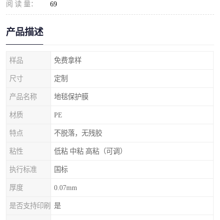
阅 读 量：
69
产品描述
样品
免费拿样
尺寸
定制
产品名称
地毯保护膜
材质
PE
特点
不脱落，无残胶
粘性
低粘 中粘 高粘（可调）
执行标准
国标
厚度
0.07mm
是否支持印刷
是