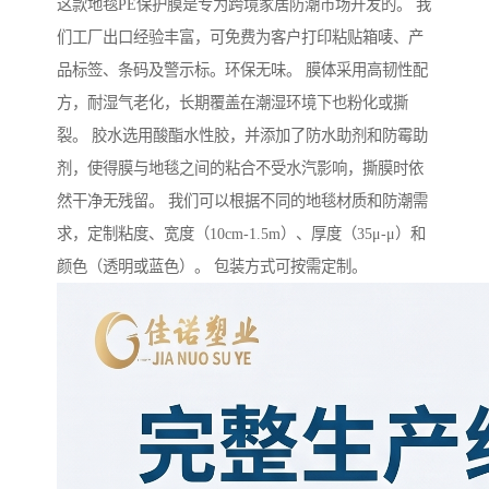
这款地毯PE保护膜是专为跨境家居防潮市场开发的。 我
们工厂出口经验丰富，可免费为客户打印粘贴箱唛、产
品标签、条码及警示标。环保无味。 膜体采用高韧性配
方，耐湿气老化，长期覆盖在潮湿环境下也粉化或撕
裂。 胶水选用酸酯水性胶，并添加了防水助剂和防霉助
剂，使得膜与地毯之间的粘合不受水汽影响，撕膜时依
然干净无残留。 我们可以根据不同的地毯材质和防潮需
求，定制粘度、宽度（10cm-1.5m）、厚度（35μ-μ）和
颜色（透明或蓝色）。 包装方式可按需定制。