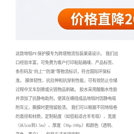
这款地毯PE保护膜专为跨境物流包装渠道设计。 我们出
口经验丰富，可免费为客户打印粘贴箱唛、产品标签、
条形码及“向上”“防潮”等物流标识，符合国际环保标
准。 膜体韧性，抗拉伸和抗穿刺性能，可有效防止仓储
过程中叉车刮擦或尖锐物品刺破。 胶水采用酸酯水性胶
并添加了抗静电助剂，使其在缠绕成品地毯时因静电吸
附灰尘，撕膜时更残留胶渍。 我们可以根据不同地毯卷
的直径和材质，定制粘度（如低粘适合羊毛毯）、宽度
（从5cm到1.5m）、厚度（30μ-100μ）和颜色（透明、